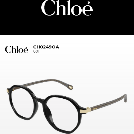
CH0249OA
001