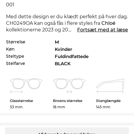
001
Med dette design er du klædt perfekt på hver dag.
CH0249OA kan også fås i flere styles fra
Chloé
kollektionerne 2023 og 2024 i Edel-Optics
...
Fortsæt med at læse
onlineshop.
Størrelse
M
Køn
Kvinder
Brillestellet er særligt designet til
powerkvinder
.
Yndefuldt design og et stærkt udtryk kombineres
Steltype
Fuldindfattede
til klassisk chic.
Plast
stel, som disse, kombinerer
Stelfarve
BLACK
holdbarhed med komfort. CH0249OA sidder
meget behageligt på både næsen og ørerne.
På ingen tid er dine briller færdige og på vej hjem
til dig. I vores onlineshop har vi konsekvent lave
Glasstørrelse
Broens størrelse
Stanglængde
priser. Så billigt kan du ikke engang finde
53 mm
18 mm
145 mm
CH0249OA på udsalg.