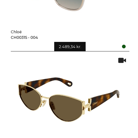
Chloé
CH0031S - 004
2.489,34 kr.