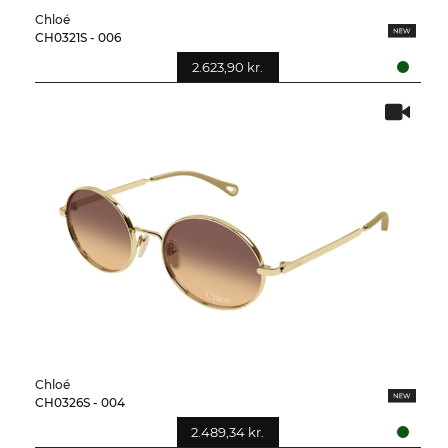
Chloé
CH0321S - 006
2.623,90 kr.
Chloé
CH0326S - 004
2.489,34 kr.