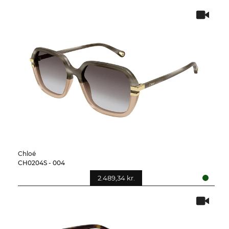
Chloé
CH0204S - 004
2.489,34 kr.