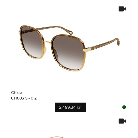
Chloé
CH0031S - 012
2.489,34 kr.