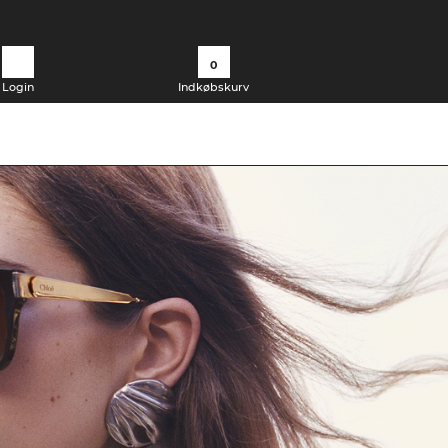
0
Login
Indkøbskurv