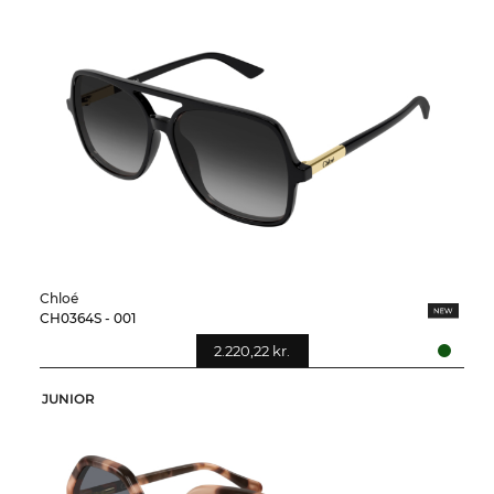
Chloé
CH0364S - 001
2.220,22 kr.
JUNIOR