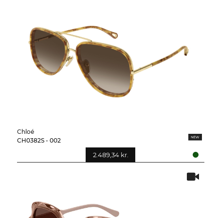
Chloé
CH0382S - 002
2.489,34 kr.