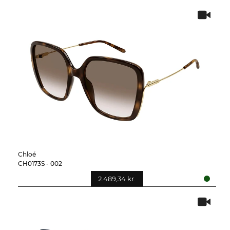
Chloé
CH0173S - 002
2.489,34 kr.