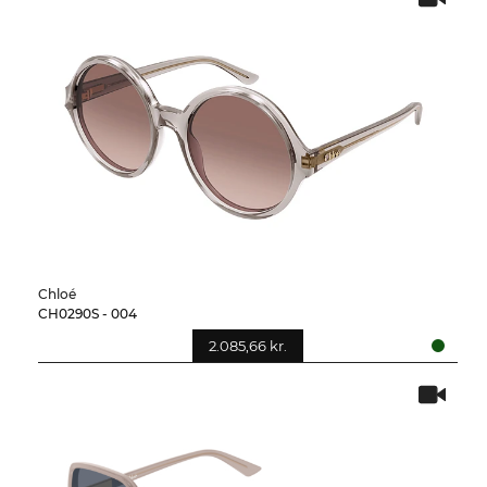
Chloé
CH0290S - 004
2.085,66 kr.