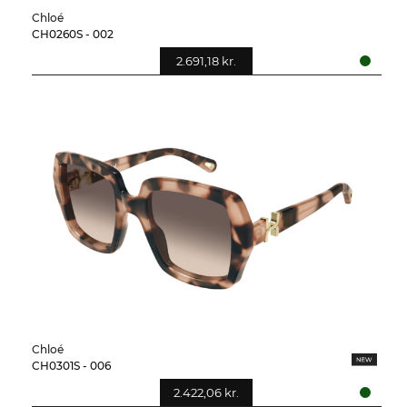
Chloé
CH0260S - 002
2.691,18 kr.
Chloé
CH0301S - 006
2.422,06 kr.