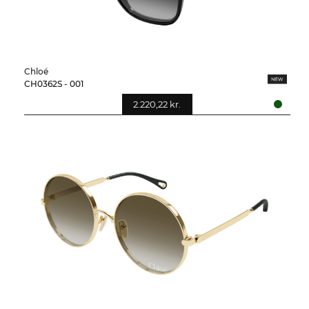
Chloé
CH0362S - 001
2.220,22 kr.