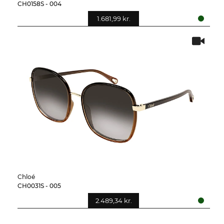
CH0158S - 004
1.681,99 kr.
Chloé
CH0031S - 005
2.489,34 kr.