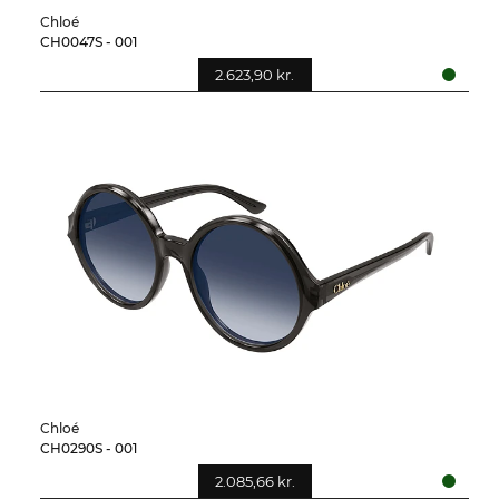
Chloé
CH0047S - 001
2.623,90 kr.
Chloé
CH0290S - 001
2.085,66 kr.