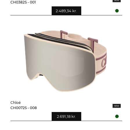
CH0382S - 001
2.489,34 kr.
Chloé
CH0072S - 008
2.691,18 kr.