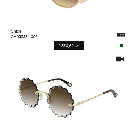
Chloé
CH0355S - 002
2.556,62 kr.