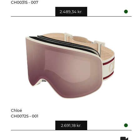
CH0031S - 007
2.489,34 kr.
Chloé
CH0072S - 001
2.691,18 kr.