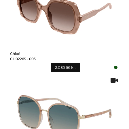
Chloé
CH0226S - 003
2.085,66 kr.