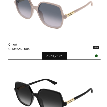
Chloé
CH0362S - 005
2.220,22 kr.