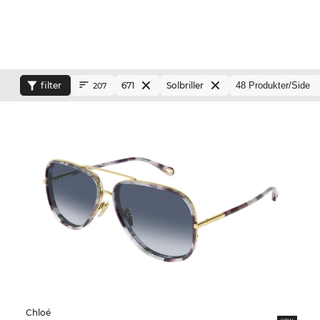
filter
671
Solbriller
207
Chloé