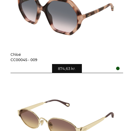
Chloé
CC0004S - 009
874,63 kr.