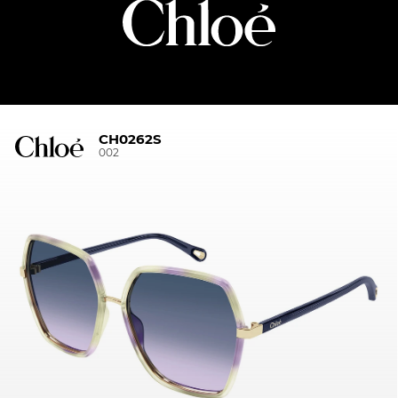
CH0262S
002