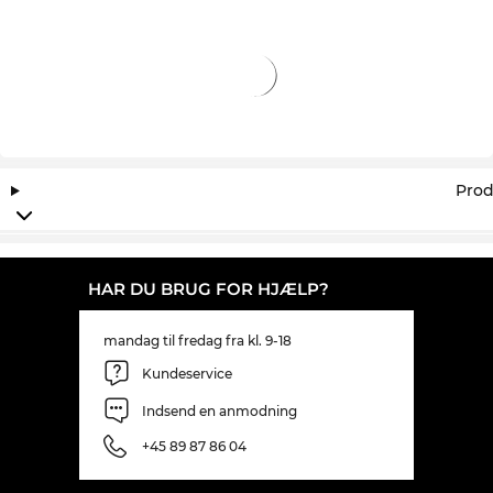
overblik med dine nye briller! I vores onlineshop
har vi konsekvent lave priser. Så billigt kan du ikke
engang finde CH0262S på udsalg.
Prod
HAR DU BRUG FOR HJÆLP?
mandag til fredag fra kl. 9-18
Kundeservice
Indsend en anmodning
+45 89 87 86 04