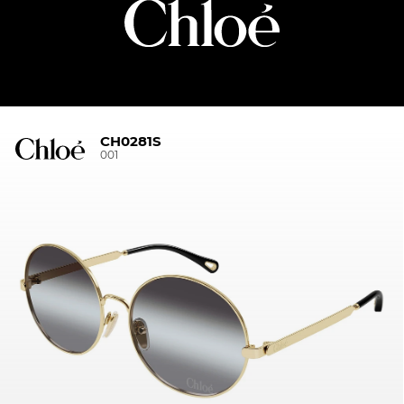
CH0281S
001