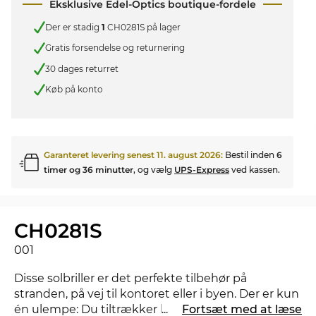
Eksklusive Edel-Optics boutique-fordele
Der er stadig
1
CH0281S på lager
Gratis forsendelse og returnering
30 dages returret
Køb på konto
Garanteret levering senest
11. august 2026
:
Bestil inden
6
timer og 36 minutter
, og vælg
UPS-Express
ved kassen.
CH0281S
001
Disse solbriller er det perfekte tilbehør på
stranden, på vej til kontoret eller i byen. Der er kun
én ulempe: Du tiltrækker helt sikkert et par
...
Fortsæt med at læse