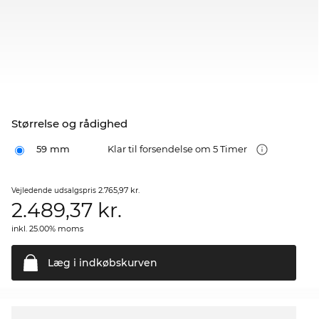
Størrelse og rådighed
59 mm
Klar til forsendelse om 5 Timer
2.765,97 kr.
Vejledende udsalgspris
2.489,37
kr.
inkl. 25.00% moms
Læg i
indkøbskurven