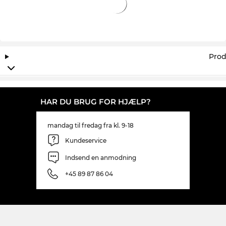
Prod
HAR DU BRUG FOR HJÆLP?
mandag til fredag fra kl. 9-18
Kundeservice
Indsend en anmodning
+45 89 87 86 04