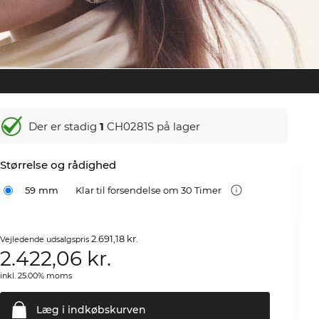
Der er stadig
1
CH0281S på lager
Størrelse og rådighed
59 mm
Klar til forsendelse om 30 Timer
2.691,18 kr.
Vejledende udsalgspris
2.422,06
kr.
inkl. 25.00% moms
Læg i
indkøbskurven