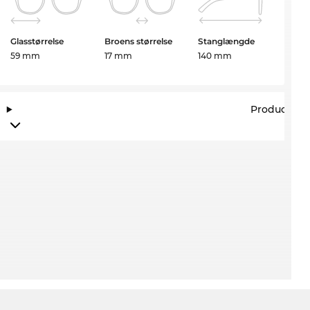
Glasstørrelse
Broens størrelse
Stanglængde
59 mm
17 mm
140 mm
Producento