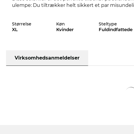
ulempe: Du tiltrækker helt sikkert et par misundeli
Med dette stel taler designerne særligt til
kvinder
s
Størrelse
Køn
Steltype
Right eller ej - her handler det i første omgang om 
XL
Kvinder
Fuldindfattede
solbriller i vores butik, kan du stole på den
garante
Optiker er tilgængelig
Modellen er på lager. Hvis du bestiller nu med eks
garantereleveringstidspunktet. Ved at klikke på 
Virksomhedsanmeldelser
fra vores lager direktetil operationsbordet hos vor
værdier i dit nye brillestel. Sådan får du hurtigt det
onlineshop har vi konsekvent lave priser. Så billi