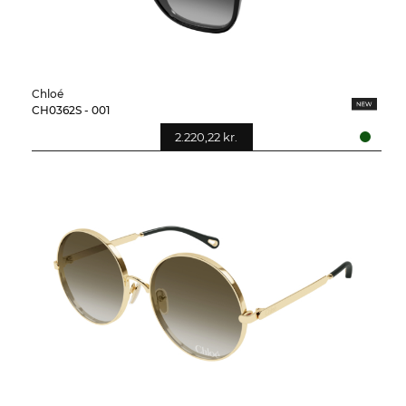
Chloé
CH0362S - 001
2.220,22 kr.