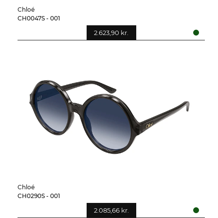
Chloé
CH0047S - 001
2.623,90 kr.
Chloé
CH0290S - 001
2.085,66 kr.