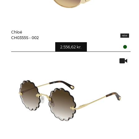
Chloé
CH0355S - 002
2.556,62 kr.