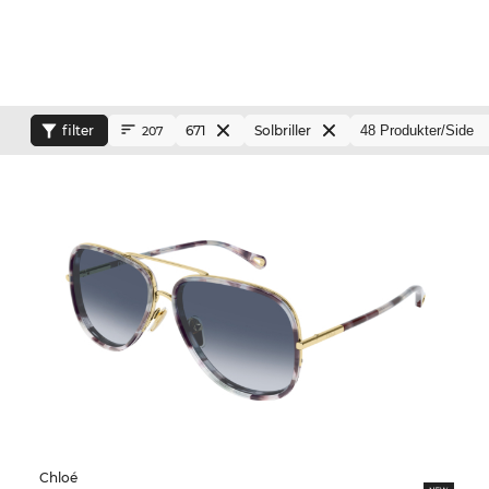
filter
671
Solbriller
207
Chloé