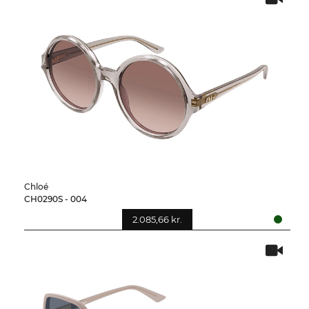
Chloé
CH0290S - 004
2.085,66 kr.