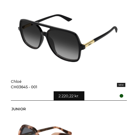
Chloé
CH0364S - 001
2.220,22 kr.
JUNIOR