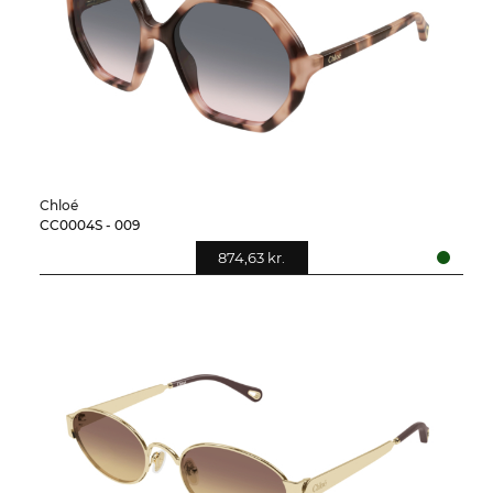
Chloé
CC0004S - 009
874,63 kr.