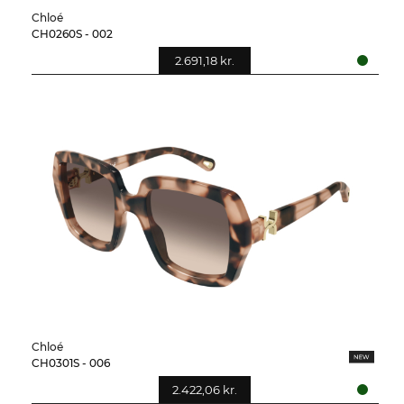
Chloé
CH0260S - 002
2.691,18 kr.
Chloé
CH0301S - 006
2.422,06 kr.