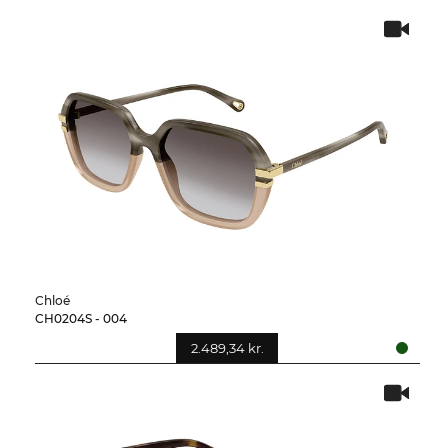
Chloé
CH0204S - 004
2.489,34 kr.