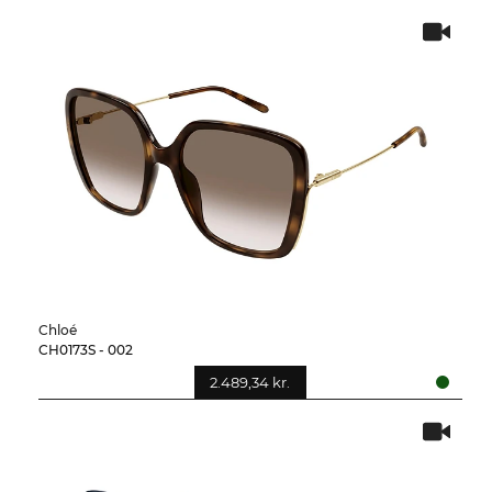
Chloé
CH0173S - 002
2.489,34 kr.