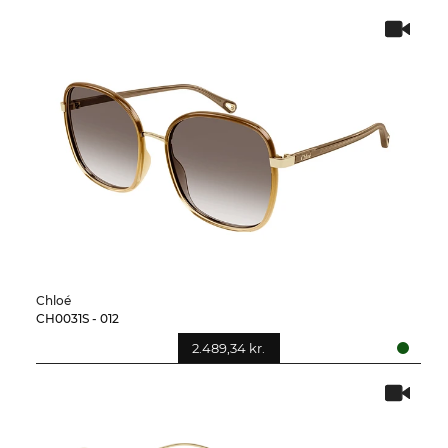
Chloé
CH0031S - 012
2.489,34 kr.