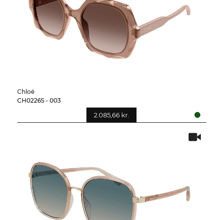
Chloé
CH0226S - 003
2.085,66 kr.