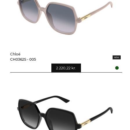
Chloé
CH0362S - 005
2.220,22 kr.