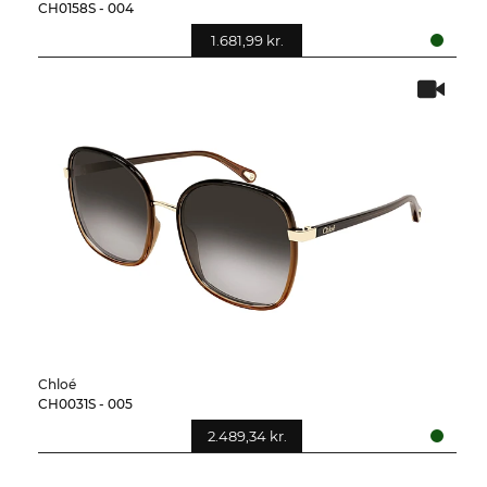
CH0158S - 004
1.681,99 kr.
Chloé
CH0031S - 005
2.489,34 kr.