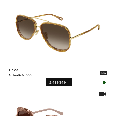
Chloé
CH0382S - 002
2.489,34 kr.