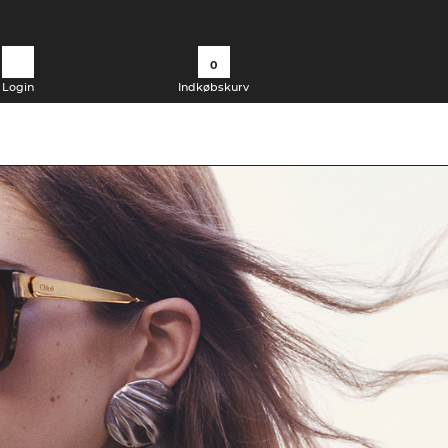
0
Login
Indkøbskurv