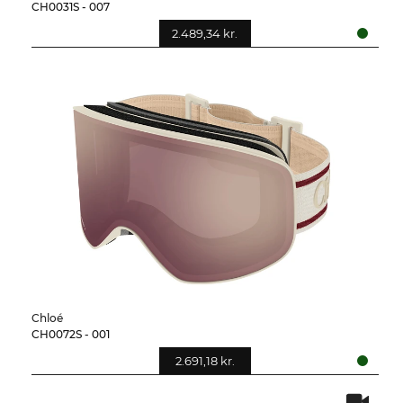
CH0031S - 007
2.489,34 kr.
Chloé
CH0072S - 001
2.691,18 kr.