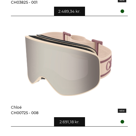
CH0382S - 001
2.489,34 kr.
Chloé
CH0072S - 008
2.691,18 kr.