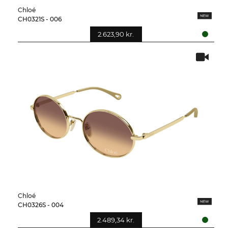
Chloé
CH0321S - 006
2.623,90 kr.
Chloé
CH0326S - 004
2.489,34 kr.