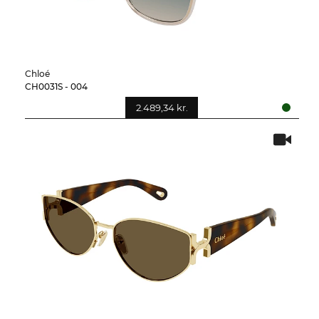
Chloé
CH0031S - 004
2.489,34 kr.