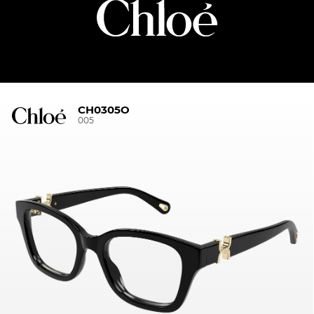
CH0305O
005