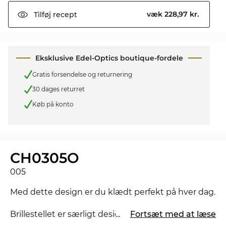
væk 228,97 kr.
Tilføj
recept
Eksklusive Edel-Optics boutique-fordele
Gratis forsendelse og returnering
30 dages returret
Køb på konto
CH0305O
005
Med dette design er du klædt perfekt på hver dag.
Brillestellet er særligt designet til
...
Fortsæt med at læse
powerkvinder
.
Yndefuldt design og et stærkt udtryk kombineres