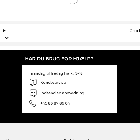
Prod
HAR DU BRUG FOR HJÆLP?
mandag til fredag fra kl. 9-18
Kundeservice
Indsend en anmodning
+45 89 87 86 04