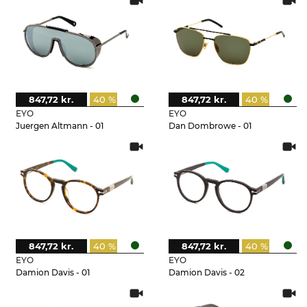
847,72 kr.
40 %
847,72 kr.
40 %
EYO
EYO
Juergen Altmann - 01
Dan Dombrowe - 01
847,72 kr.
40 %
847,72 kr.
40 %
EYO
EYO
Damion Davis - 01
Damion Davis - 02