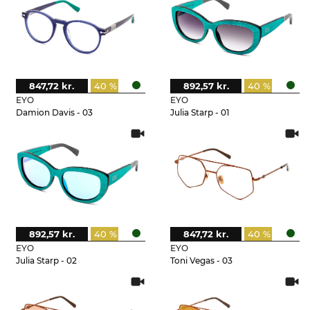
847,72 kr.
40 %
892,57 kr.
40 %
EYO
EYO
Damion Davis - 03
Julia Starp - 01
892,57 kr.
40 %
847,72 kr.
40 %
EYO
EYO
Julia Starp - 02
Toni Vegas - 03