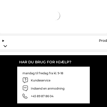
lave pris er der ikke nogen der kan slå. Ved at købe
hos Edel-Optics sikrer du dig den bedste pris, for
vores standard er altid til udsalg.
Prod
HAR DU BRUG FOR HJÆLP?
mandag til fredag fra kl. 9-18
Kundeservice
Indsend en anmodning
+45 89 87 86 04