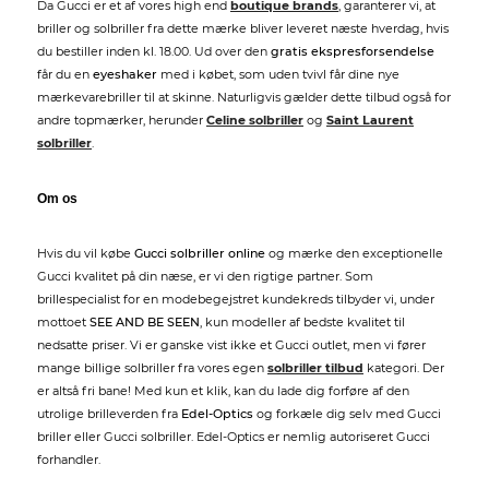
Da Gucci er et af vores high end
boutique brands
, garanterer vi, at
briller og solbriller fra dette mærke bliver leveret næste hverdag, hvis
du bestiller inden kl. 18.00. Ud over den
gratis ekspresforsendelse
får du en
eyeshaker
med i købet, som uden tvivl får dine nye
mærkevarebriller til at skinne. Naturligvis gælder dette tilbud også for
andre topmærker, herunder
Celine solbriller
og
Saint Laurent
solbriller
.
Om os
Hvis du vil købe
Gucci solbriller online
og mærke den exceptionelle
Gucci kvalitet på din næse, er vi den rigtige partner. Som
brillespecialist for en modebegejstret kundekreds tilbyder vi, under
mottoet
SEE AND BE SEEN
, kun modeller af bedste kvalitet til
nedsatte priser. Vi er ganske vist ikke et Gucci outlet, men vi fører
mange billige solbriller fra vores egen
solbriller tilbud
kategori. Der
er altså fri bane! Med kun et klik, kan du lade dig forføre af den
utrolige brilleverden fra
Edel-Optics
og forkæle dig selv med Gucci
briller eller Gucci solbriller. Edel-Optics er nemlig autoriseret Gucci
forhandler.