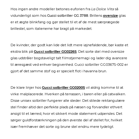
Hos ingen andre modeller betones euforien fra
La Dolce Vita
så
vidunderligt som hos
Gucci solbriller GG 3788
. Brillens
oversize
glas
er et ægte blinkfang og gør stellet til et af de mest særprægede
brillestel, som italienerne har bragt på markedet.
De kvinder, der godt kan lide det lidt mere iøjnefaldende, bør kaste et
ekstra blik på
Gucci solbriller GG0226S
. Det sorte stel med oversize
glas udstråler bogstaveligt talt filmstjernemagi og lader dig avancere
til æresgæst ved enhver begivenhed. Gucci solbriller GG0367S-002 er
gjort af det samme stof og er specielt flot i havanna brun.
De klare linjer hos
Gucci solbriller GG0200S
vil aldrig komme til at
virke malplacerede. Hverken på terrassen, i baren eller på catwalken.
Disse unisex solbriller fungerer alle steder. Det stilede rektangulære
stel finder altid den perfekte plads på næsen og forvandler ethvert
ansigt til et lærred, hvor et sikkert mode statement udpensles. Det
sørger guldforstærkningen på den øverste del af stellet for, hvilket
især fremhæver det sorte og brune stel endnu mere tydeligt.