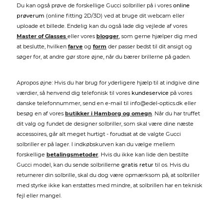
Du kan også prøve de forskellige Gucci solbriller på i vores
online
prøverum
(online fitting 2D/3D) ved at bruge dit webcam eller
uploade et billede. Endelig kan du også lade dig vejlede af vores
Master of Glasses
eller vores
blogger
, som gerne hjælper dig med
at beslutte, hvilken
farve
og
form
der passer bedst til dit ansigt og
søger for, at andre gør store øjne, når du bærer brillerne på gaden.
Apropos øjne: Hvis du har brug for yderligere hjælp til at indgive dine
værdier, så henvend dig telefonisk til vores
kundeservice
på vores
danske telefonnummer, send en e-mail til info@edel-optics.dk eller
besøg en af vores
butikker i Hamborg og omegn
. Når du har truffet
dit valg og fundet de designer solbriller, som skal være dine næste
accessoires, går alt meget hurtigt - forudsat at de valgte Gucci
solbriller er på lager. I indkøbskurven kan du vælge mellem
forskellige
betalingsmetoder
. Hvis du ikke kan lide den bestilte
Gucci model, kan du sende solbrillerne
gratis retur
til os. Hvis du
returnerer din solbrille, skal du dog være opmærksom på, at solbriller
med styrke ikke kan erstattes med mindre, at solbrillen har en teknisk
fejl eller mangel.