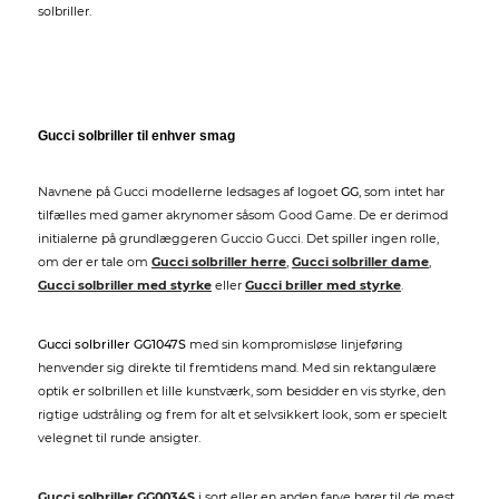
solbriller.
Gucci solbriller til enhver smag
Navnene på Gucci modellerne ledsages af logoet
GG
, som intet har
tilfælles med gamer akrynomer såsom Good Game. De er derimod
initialerne på grundlæggeren Guccio Gucci. Det spiller ingen rolle,
om der er tale om
Gucci solbriller herre
,
Gucci solbriller dame
,
Gucci solbriller med styrke
eller
Gucci briller med styrke
.
Gucci solbriller GG1047S
med sin kompromisløse linjeføring
henvender sig direkte til fremtidens mand. Med sin rektangulære
optik er solbrillen et lille kunstværk, som besidder en vis styrke, den
rigtige udstråling og frem for alt et selvsikkert look, som er specielt
velegnet til runde ansigter.
Gucci solbriller GG0034S
i sort eller en anden farve hører til de mest