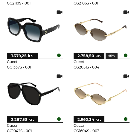
GG2110S - 001
GG2106S - 001
1.379,25 kr.
2.758,50 kr.
Gucci
Gucci
GG1337S - 001
GG2051S - 004
2.287,53 kr.
2.960,34 kr.
Gucci
Gucci
GG1042S - 001
GG1604S - 003