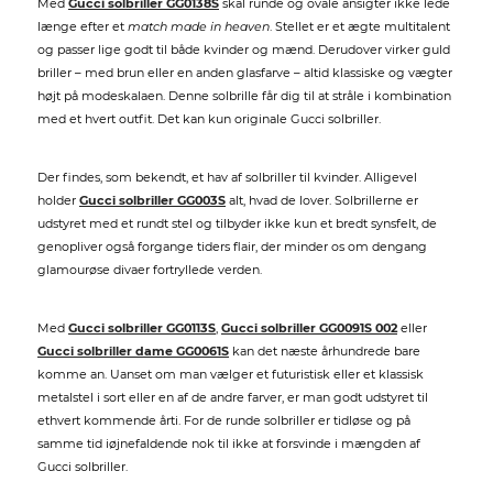
Med
Gucci solbriller GG0138S
skal runde og ovale ansigter ikke lede
længe efter et
match made in heaven
. Stellet er et ægte multitalent
og passer lige godt til både kvinder og mænd. Derudover virker guld
briller – med brun eller en anden glasfarve – altid klassiske og vægter
højt på modeskalaen. Denne solbrille får dig til at stråle i kombination
med et hvert outfit. Det kan kun originale Gucci solbriller.
Der findes, som bekendt, et hav af solbriller til kvinder. Alligevel
holder
Gucci solbriller GG003S
alt, hvad de lover. Solbrillerne er
udstyret med et rundt stel og tilbyder ikke kun et bredt synsfelt, de
genopliver også forgange tiders flair, der minder os om dengang
glamourøse divaer fortryllede verden.
Med
Gucci solbriller GG0113S
,
Gucci solbriller GG0091S 002
eller
Gucci solbriller dame GG0061S
kan det næste århundrede bare
komme an. Uanset om man vælger et futuristisk eller et klassisk
metalstel i sort eller en af de andre farver, er man godt udstyret til
ethvert kommende årti. For de runde solbriller er tidløse og på
samme tid iøjnefaldende nok til ikke at forsvinde i mængden af
Gucci solbriller.