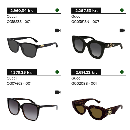
2.960,34 kr.
2.287,53 kr.
Gucci
Gucci
GG1853S - 001
GG0381SN - 007
1.379,25 kr.
2.691,22 kr.
Gucci
Gucci
GG0746S - 001
GG0208S - 001