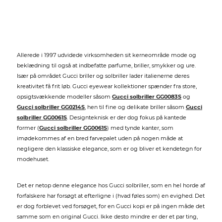
Allerede i 1997 udvidede virksomheden sit kerneområde mode og
beklædning til også at indbefatte parfume, briller, smykker og ure.
Især på området Gucci briller og solbriller lader italienerne deres
kreativitet få frit løb. Gucci eyewear kollektioner spænder fra store,
opsigtsvækkende modeller såsom
Gucci solbriller GG0083S
og
Gucci solbriller GG0214S
, hen til fine og delikate briller såsom
Gucci
solbriller GG0061S
. Designteknisk er der dog fokus på kantede
former (
Gucci solbriller GG0061S
) med tynde kanter, som
imødekommes af en bred farvepalet uden på nogen måde at
negligere den klassiske elegance, som er og bliver et kendetegn for
modehuset.
Det er netop denne elegance hos Gucci solbriller, som en hel horde af
forfalskere har forsøgt at efterligne i (hvad føles som) en evighed. Det
er dog forblevet ved forsøget, for en Gucci kopi er på ingen måde det
samme som en original Gucci. Ikke desto mindre er der et par ting,