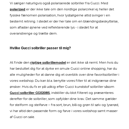
Vi sælger naturligvis også polariserede solbriller fra Gucci. Med
polarized
er der ikke tale om den nordlige polarcirkel ej heller det
fysiske fænomen polarisation, hvor lysbølgerne altid svinger i en
bestemt retning. I stedet er der her tale om en blændingsbeskyttelse,
som aflaster øjnene ved reflekterende lys - i stedet for at
overanstrenge og trætte dem.
Hvilke Gucci solbriller passer til mig?
At finde den
rigtige solbrillemodel
er slet ikke så nemt. Men hvis du
har besluttet dig for at dyrke en smule Gucci online shopping, har du
alle muligheder for at danne dig et overblik over dine favoritsolbriller i
vores webshop. Du kan bl.a. benytte vores filter til at indgrænse dine
ønsker. Hvis du fx er på udkig efter Gucci kunststof solbriller såsom
Gucci solbriller GG0208S
, indstiller du blot filteret og præsenteres
derefter for de solbriller, som opfylder dine krav. Det samme gælder
for stelform og stelfarve – fra sort, brun, blå og grøn til sølv og lyserød,
vi har altid den passende form og farve i vores webshop samt masser
af Gucci on sale.