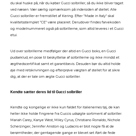
du skal huske på, når du køber Gucci solbriller, så du ikke bliver taget
ved næsen. Vær særlig opmærksom på indersiden af stellet. Alle
Gucci solbriller er fremstillet af Kering. Efter "Made in Italy" skal
kvalitetsstemplet ”CE” være placeret. Derudover findes farvekoden
og modelnummeret også på solbrillerne, som altid leveres i et Gucci
etui.
Ud over solbrillerne medfølger der altid en Gucci boks, en Gucci
pudseklud, en pose til beskyttelse af solbrillerne og ikke mindst et
ægthedscertifikat samt et garantibevis. Desuden bør du altid holde
øje med retskrivningen og efterprøve vægten af stellet for at sikre
dig, at der er tale om ægte Gucci solbriller.
Kendte sætter deres lid til Gucci solbriller
Kendte og kongelige er ikke kun faldet for italienernes tøj, de kan
heller ikke holde fingrene fra Guccis udsøgte sortiment af solbriller.
Mariah Carey, Kanye West, Miley Cyrus, Christiano Ronaldo, Nichole
Scherzinger, Jennifer Aniston og Ludacris er blot nogle få at de
berømtheder, der gentagende gange er blevet set iført de fede