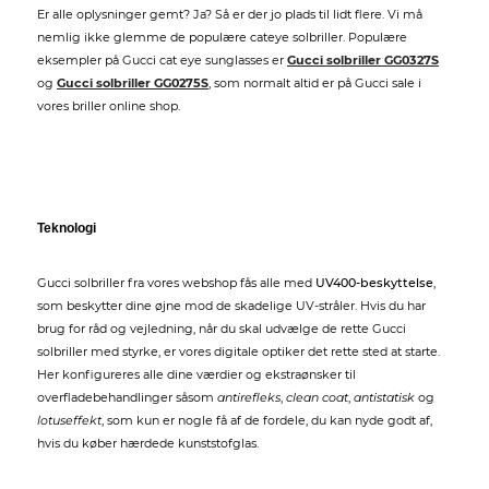
Er alle oplysninger gemt? Ja? Så er der jo plads til lidt flere. Vi må
nemlig ikke glemme de populære cateye solbriller. Populære
eksempler på Gucci cat eye sunglasses er
Gucci solbriller GG0327S
og
Gucci solbriller GG0275S
, som normalt altid er på Gucci sale i
vores briller online shop.
Teknologi
Gucci solbriller fra vores webshop fås alle med
UV400-beskyttelse
,
som beskytter dine øjne mod de skadelige UV-stråler. Hvis du har
brug for råd og vejledning, når du skal udvælge de rette Gucci
solbriller med styrke, er vores digitale optiker det rette sted at starte.
Her konfigureres alle dine værdier og ekstraønsker til
overfladebehandlinger såsom
antirefleks
,
clean coat
,
antistatisk
og
lotuseffekt
, som kun er nogle få af de fordele, du kan nyde godt af,
hvis du køber hærdede kunststofglas.