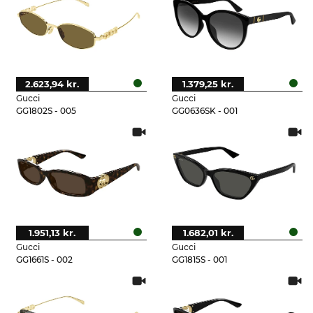
2.623,94 kr.
1.379,25 kr.
Gucci
Gucci
GG1802S - 005
GG0636SK - 001
1.951,13 kr.
1.682,01 kr.
Gucci
Gucci
GG1661S - 002
GG1815S - 001