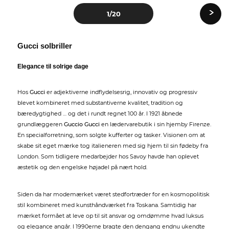
›
1
/20
Gucci solbriller
Elegance til solrige dage
Hos
Gucci
er adjektiverne indflydelsesrig, innovativ og progressiv
blevet kombineret med substantiverne kvalitet, tradition og
bæredygtighed … og det i rundt regnet 100 år. I 1921 åbnede
grundlæggeren
Guccio Gucci
en lædervarebutik i sin hjemby Firenze.
En specialforretning, som solgte kufferter og tasker. Visionen om at
skabe sit eget mærke tog italieneren med sig hjem til sin fødeby fra
London. Som tidligere medarbejder hos Savoy havde han oplevet
æstetik og den engelske højadel på nært hold.
Siden da har modemærket været stedfortræder for en kosmopolitisk
stil kombineret med kunsthåndværket fra Toskana. Samtidig har
mærket formået at leve op til sit ansvar og omdømme hvad luksus
og elegance angår. I 1990erne bragte den dengang endnu ukendte