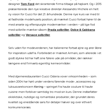
designer
Tom Ford
det skrantende firma tilbage på højkant. Og i 2015
præsenterede den nye kreative direktør Alessandro Michele en helt
ny vision for Gucci for det 21. århundrede. Denne nye kurs var med til
at fastholde modehusets position, så mærket Gucci fortsat hører til de
med ansete og efterspurgte modemærker i verden – på lige fod
med solbrille mærker såsom
Prada solbriller
,
Dolce & Gabbana
solbriller
og
Versace solbriller
.
Selv uden for modeverdenen, har italienerne fortsat øjne og ører åbne
for inspiration udefra. Forbilledet er mærket Armani, som allerede i et
godt stykke tid har haft sine følere ude på områder, der rækker
længere end firmaets egentlig kerneområder.
Med stjernerestauranten Gucci Osteria vover virksomheden – som
siden 2004 har hørt under verdens førende mode-, accessoires og
luksusvarekoncern
Kering
– springet fra haute couture til haute
cuisine men forbliver samtidig tro mod sin kurs. Denne indbefatter
eklektiske, nutidige og romantiske produkter, der grundet deres
kvalitet og enestående sans for detaljer hæver sig over ethvert
konkurrenceræs.