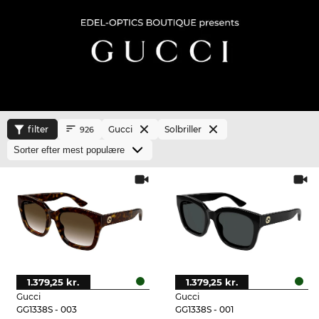
filter
Gucci
Solbriller
926
1.379,25 kr.
1.379,25 kr.
Gucci
Gucci
GG1338S - 003
GG1338S - 001