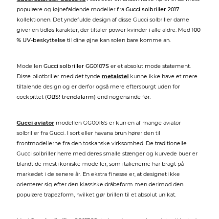
populære og iøjnefaldende modeller fra
Gucci solbriller 2017
kollektionen. Det yndefulde design af disse Gucci solbriller dame
giver en tidløs karakter, der tiltaler power kvinder i alle aldre. Med
100
% UV-beskyttelse
til dine øjne kan solen bare komme an.
Modellen
Gucci solbriller GG0107S
er et absolut mode statement.
Disse pilotbriller med det tynde
metalstel
kunne ikke have et mere
tiltalende design og er derfor også mere efterspurgt uden for
cockpittet (
OBS! trendalarm
) end nogensinde før.
Gucci aviator
modellen GG0016S er kun en af mange aviator
solbriller fra Gucci. I sort eller havana brun hører den til
frontmodellerne fra den toskanske virksomhed. De traditionelle
Gucci solbriller herre med deres smalle stænger og kurvede buer er
blandt de mest ikoniske modeller, som italienerne har bragt på
markedet i de senere år. En ekstra finesse er, at designet ikke
orienterer sig efter den klassiske dråbeform men derimod den
populære trapezform, hvilket gør brillen til et absolut unikat.