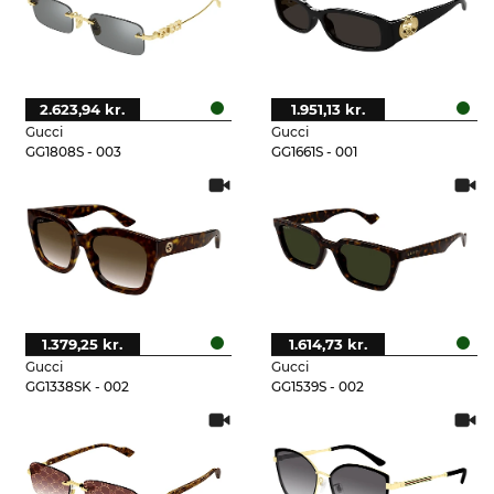
2.623,94 kr.
1.951,13 kr.
Gucci
Gucci
GG1808S - 003
GG1661S - 001
1.379,25 kr.
1.614,73 kr.
Gucci
Gucci
GG1338SK - 002
GG1539S - 002