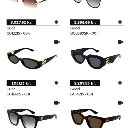
3.027,62 kr.
2.556,66 kr.
Gucci
Gucci
GG1221S - 004
GG0589SK - 001
1.951,13 kr.
2.287,53 kr.
Gucci
Gucci
GG1660S - 001
GG1421S - 001