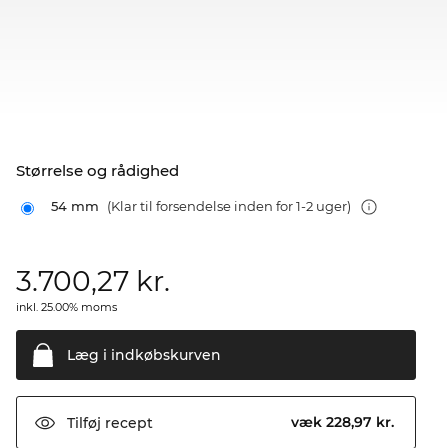
Størrelse og rådighed
54 mm
(Klar til forsendelse inden for 1-2 uger)
3.700,27
kr.
inkl. 25.00% moms
Læg i
indkøbskurven
væk 228,97 kr.
Tilføj
recept