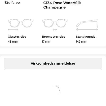
Stelfarve
C134-Rose Water/Silk
Champagne
Selv hvis disse
MYKITA
briller ikke er på lager lige
nu, kan det godt betale sig at slåtil netop nu, for
den lave pris er der ikke nogen der kan slå. Da
Edel-Optics er et paradis for tilbudsjægere, får du
også denne topmodel til en utroligt lav pris. Hvad
der i andre onlinebutikker bliver kaldt udsalg, er
Glasstørrelse
Broens størrelse
Stanglængde
hos os en konstant tilstand all-day-everyday.
49 mm
17 mm
145 mm
Virksomhedsanmeldelser