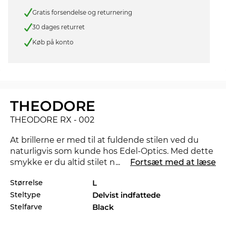
Gratis forsendelse og returnering
30 dages returret
Køb på konto
THEODORE
THEODORE RX - 002
At brillerne er med til at fuldende stilen ved du
naturligvis som kunde hos Edel-Optics. Med dette
smykke er du altid stilet når du er undervejs og
...
Fortsæt med at læse
overbeviser på kontoret såvel som i fritiden. Findes
Størrelse
L
der en anden farve der ville matche bedre med dit
Steltype
Delvist indfattede
foretrukne outfit, så tjek også de andre styles af
THEODORE RX i vores sortiment fra 2025, og 2026
Stelfarve
Black
fra
MYKITA
.