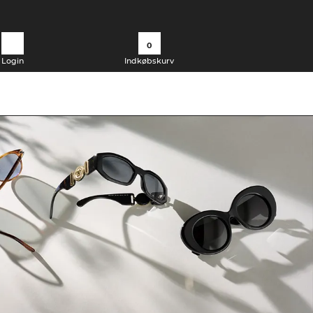
0
Login
Indkøbskurv