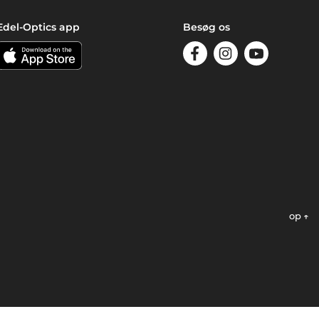
Edel-Optics app
Besøg os
op