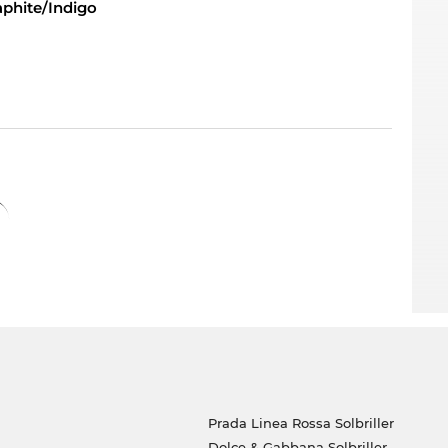
aphite/Indigo
en på lager. Hvis du bestiller nu, kan du sikre
der vi din nye brille fra
MYKITA
videre til dig
du dig den bedste pris, for vores standard er
Prada Linea Rossa Solbriller
Dolce & Gabbana Solbriller