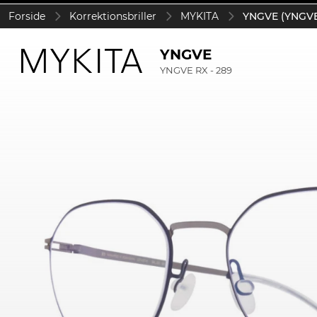
Forside
Korrektionsbriller
MYKITA
YNGVE (YNGVE 
YNGVE
YNGVE RX - 289