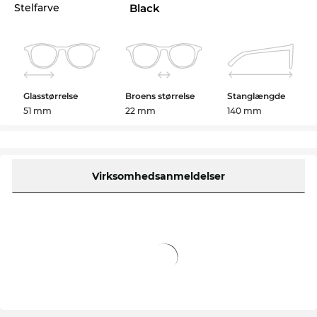
onlineshop.
Stelfarve
Black
Modellen er allerede genbestilt og er om kort tid
igen på lager. Hvis du bestiller nu, kan du sikre dig
Glasstørrelse
Broens størrelse
Stanglængde
den lave pris og så snart varerne ankommer,
51 mm
22 mm
140 mm
sender vi din nye brille fra
MYKITA
videre til dig
med det samme. I vores onlineshop har vi
konsekvent lave priser. Så billigt kan du ikke
engang finde YOTAM RX på udsalg.
Virksomhedsanmeldelser