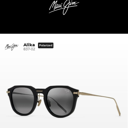
Alika
Polarized
837-02