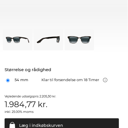
Størrelse og rådighed
54 mm
Klar til forsendelse om 18 Timer
2.205,30 kr.
Vejledende udsalgspris
1.984,77
kr.
inkl. 25.00% moms
Læg i
indkøbskurven