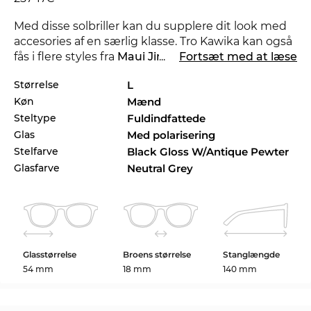
Med disse solbriller kan du supplere dit look med
accesories af en særlig klasse. Tro Kawika kan også
fås i flere styles fra
Maui Jim
...
kollektionerne 2016 og
Fortsæt med at læse
2017 i Edel-Optics onlineshop.
Størrelse
L
Køn
Mænd
Som med alle solbriller i vores butik, kan du stole
på den
garanterede
UV400
beskyttelse.4.2.2 Hvis
Steltype
Fuldindfattede
den Digitale Optiker er tilgængelig Hvad enten du
Glas
Med polarisering
er undervejs i trafikken eller på pisterne afhænger
Stelfarve
Black Gloss W/Antique Pewter
din egensikkerhed også ofte af dit udsyn. Gennem
Glasfarve
Neutral Grey
de polariserede glas i denne model bliver
tilbagekastet lys fra reflekterende overflader, som
vand, glas eller sne opløst. Således bliver det
bedste udsyn sikret.
Brillerne er på lager. Hvis du bestiller nu kan vi
Glasstørrelse
Broens størrelse
Stanglængde
sende dine briller til dig med det samme. Stellet er
54 mm
18 mm
140 mm
på lager og vores altid motiverede optiker venter
nu kun på, at kunne sætte I vores onlineshop har