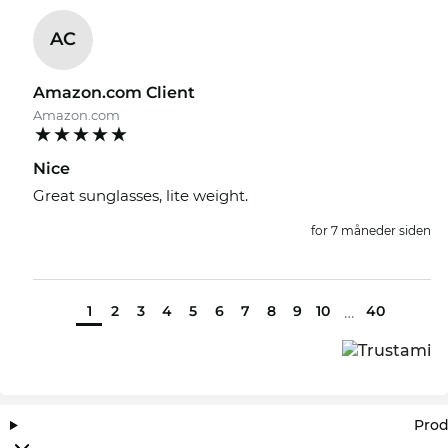
AC
Amazon.com Client
Amazon.com
Nice
Great sunglasses, lite weight.
for 7 måneder siden
1
2
3
4
5
6
7
8
9
10
40
…
Prod