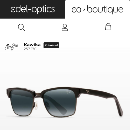
0
Kawika
Polarized
257-17C