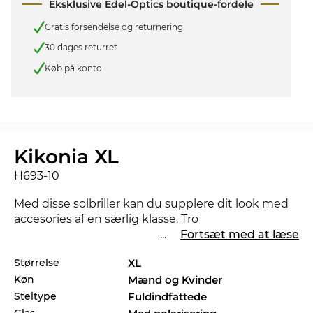
Eksklusive Edel-Optics boutique-fordele
Gratis forsendelse og returnering
30 dages returret
Køb på konto
Kikonia XL
H693-10
Med disse solbriller kan du supplere dit look med
accesories af en særlig klasse. Tro
...
Fortsæt med at læse
Unisex modellen fra
Maui Jim
skelner ikke mellem
Størrelse
XL
til mænd
og
kvinder
. Som med alle solbriller i vores
Køn
Mænd og Kvinder
butik, kan du stole på den
garanterede
UV400
beskyttelse.4.2.2 Hvis den Digitale Optiker er
Steltype
Fuldindfattede
tilgængelig Hvad enten du er undervejs i trafikken
Glas