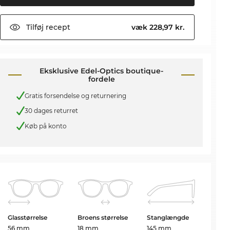
Tilføj
recept
væk 228,97 kr.
Eksklusive Edel-Optics boutique-
fordele
Gratis forsendelse og returnering
30 dages returret
Køb på konto
Glasstørrelse
Broens størrelse
Stanglængde
56 mm
18 mm
145 mm