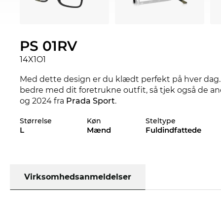
PS 01RV
14X1O1
Med dette design er du klædt perfekt på hver dag.
bedre med dit foretrukne outfit, så tjek også de and
og 2024 fra
Prada Sport
.
Størrelse
Køn
Steltype
Udformningen af stellet her er rettet decideret til
L
Mænd
Fuldindfattede
maskulint touch. Briller er in. Særligt populære er 
mest brillefor dine penge. Det er ikke kun når de
nårmaterialets og designets synlighed er vigtigt.
Modellen er allerede genbestilt og er om kort tid ig
Virksomhedsanmeldelser
dig den lave pris og så snart varerne ankommer, sen
dig med det samme. I vores onlineshop har vi konsek
engang finde PS 01RV på udsalg.