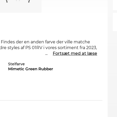
 Findes der en anden farve der ville matche
re styles af PS 01RV i vores sortiment fra 2023,
...
Fortsæt med at læse
Stelfarve
til mænd
. De kompromisløse linier sørger for et
Mimetic Green Rubber
briller med
fuldt indfattede glas
, fordi du får
t kommer til modstandskraft, men også
en på lager. Hvis du bestiller nu, kan du sikre
der vi din nye brille fra
Prada Sport
videre til
vent lave priser. Så billigt kan du ikke