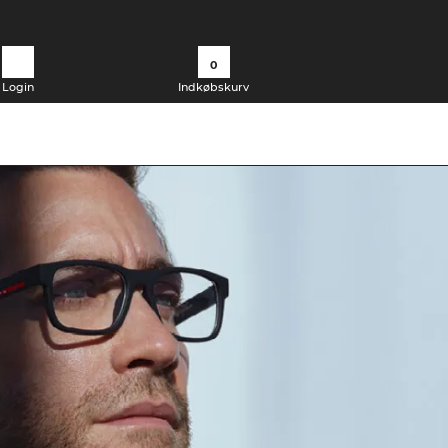
0
Login
Indkøbskurv