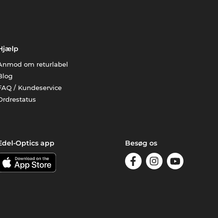
Hjælp
Anmod om returlabel
Blog
FAQ / Kundeservice
Ordrestatus
Edel-Optics app
Besøg os