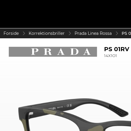
Forside
Korrektionsbriller
Prada Linea Rossa
PS 0
PS 01RV
14X1O1