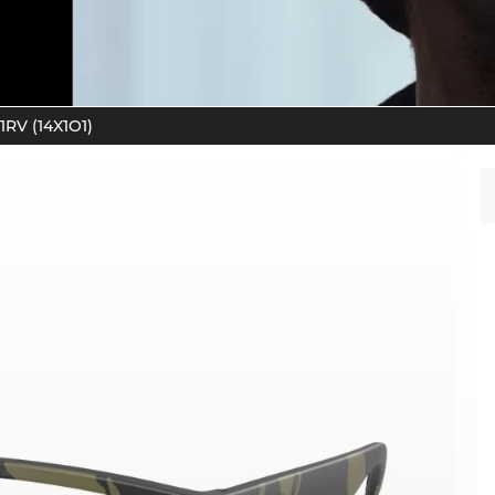
1RV (14X1O1)