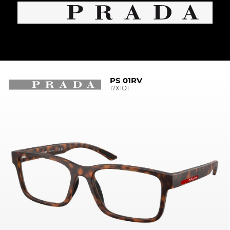
PS 01RV
17X1O1