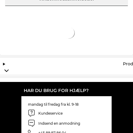
Prod
HAR DU BRUG FOR HJÆLP?
mandag til fredag fra kl. 9-18
Kundeservice
Indsend en anmodning
+45 89 87 86 04