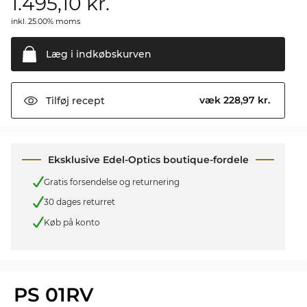
1.495,10
kr.
inkl. 25.00% moms
Læg i
indkøbskurven
væk 228,97 kr.
Tilføj
recept
Eksklusive Edel-Optics boutique-fordele
Gratis forsendelse og returnering
30 dages returret
Køb på konto
PS 01RV