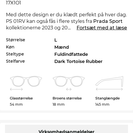
17X1O1
Med dette design er du klædt perfekt på hver dag.
PS 01RV kan også fås i flere styles fra
Prada Sport
kollektionerne 2023 og 2024 i Edel-Optics
...
Fortsæt med at læse
onlineshop.
Størrelse
L
Køn
Mænd
Udformningen af stellet her er rettet decideret til
til mænd
. De kompromisløse linier sørger for et
Steltype
Fuldindfattede
maskulint touch.
Stelfarve
Dark Tortoise Rubber
Modellen er allerede genbestilt og er om kort tid
igen på lager. Hvis du bestiller nu, kan du sikre dig
den lave pris og så snart varerne ankommer,
sender vi din nye brille fra
Prada Sport
videre til
Glasstørrelse
Broens størrelse
Stanglængde
dig med det samme. Da Edel-Optics er et paradis
54 mm
18 mm
145 mm
for tilbudsjægere, får du også denne topmodel til
en utroligt lav pris. Hvad der i andre onlinebutikker
bliver kaldt udsalg, er hos os en konstant tilstand
all-day-everyday.
Virksomhedsanmeldelser