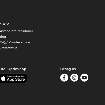
Hjælp
Anmod om returlabel
Blog
FAQ / Kundeservice
Ordrestatus
Edel-Optics app
Besøg os