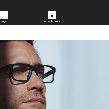
0
Login
Indkøbskurv