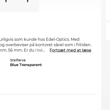
aturligvis som kunde hos Edel-Optics. Med
og overbeviser på kontoret såvel som i fritiden.
, 56 mm. Er du i tvivl, kan du sende briller
...
Fortsæt med at læse
Stelfarve
Blue Transparent
til mænd
. De kompromisløse linier sørger for et
en på lager. Hvis du bestiller nu, kan du sikre
der vi din nye brille fra
Prada Linea Rossa
 paradis for tilbudsjægere, får du også denne
nlinebutikker bliver kaldt udsalg, er hos os en