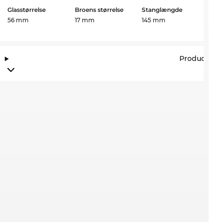
Glasstørrelse
Broens størrelse
Stanglængde
56 mm
17 mm
145 mm
Producento