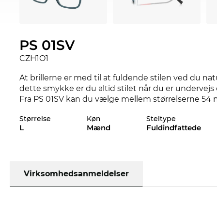
PS 01SV
CZH1O1
At brillerne er med til at fuldende stilen ved du n
dette smykke er du altid stilet når du er undervejs 
Fra PS 01SV kan du vælge mellem størrelserne 54 mm
der ikke passer dig gratis retur til os.
Størrelse
Køn
Steltype
L
Mænd
Fuldindfattede
Udformningen af stellet her er rettet decideret til
maskulint touch.
Modellen er allerede genbestilt og er om kort tid ig
dig den lave pris og så snart varerne ankommer, sen
Virksomhedsanmeldelser
videre til dig med det samme. Da Edel-Optics er et
topmodel til en utroligt lav pris. Hvad der i andre o
konstant tilstand all-day-everyday.