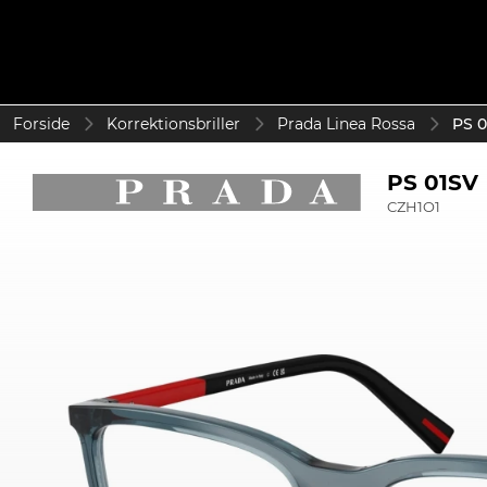
Forside
Korrektionsbriller
Prada Linea Rossa
PS 0
PS 01SV
CZH1O1