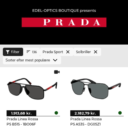
filter
Prada Sport
Solbriller
136
1.913,68 kr.
2.182,79 kr.
Prada Linea Rossa
Prada Linea Rossa
PS B51S - 1BO06F
PS A53S - DG05Z1