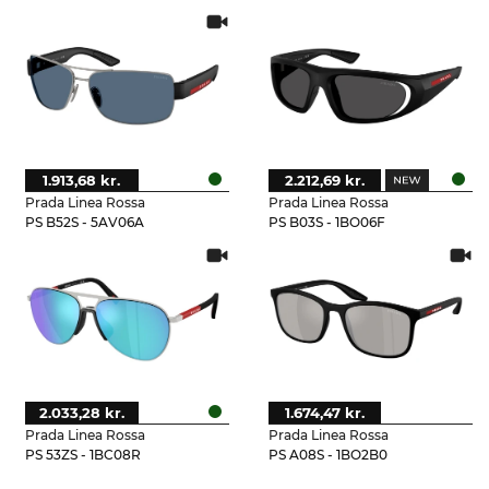
1.913,68 kr.
2.212,69 kr.
Prada Linea Rossa
Prada Linea Rossa
PS B52S - 5AV06A
PS B03S - 1BO06F
2.033,28 kr.
1.674,47 kr.
Prada Linea Rossa
Prada Linea Rossa
PS 53ZS - 1BC08R
PS A08S - 1BO2B0