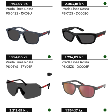
1.794,07 kr.
2.063,18 kr.
Prada Linea Rossa
Prada Linea Rossa
PS 04ZS - 15X09U
PS 01ZS - DG002G
1.554,86 kr.
1.794,07 kr.
Prada Linea Rossa
Prada Linea Rossa
PS 06YS - TFY06F
PS 05ZS - DG006F
2.212,69 kr.
1.764,17 kr.