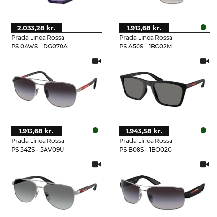
2.033,28 kr.
1.913,68 kr.
Prada Linea Rossa
Prada Linea Rossa
PS 04WS - DG070A
PS A50S - 1BC02M
1.913,68 kr.
1.943,58 kr.
Prada Linea Rossa
Prada Linea Rossa
PS 54ZS - 5AV09U
PS B08S - 1BO02G