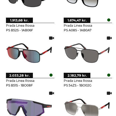
1.913,68 kr.
1.674,47 kr.
Prada Linea Rossa
Prada Linea Rossa
PS B52S - 1AB06F
PS A08S - 1AB0A7
2.033,28 kr.
2.182,79 kr.
Prada Linea Rossa
Prada Linea Rossa
PS B51S - 1BO08F
PS 54ZS - 1BO02G