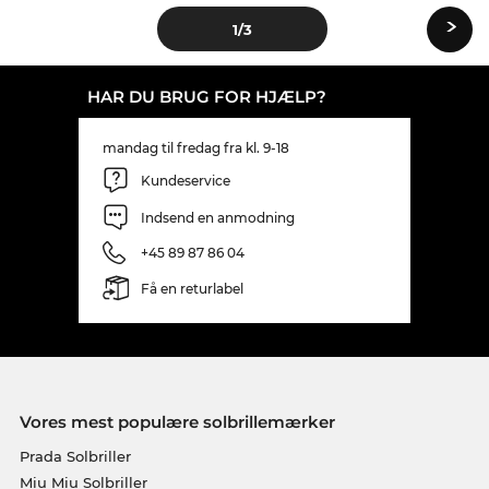
›
1
/3
HAR DU BRUG FOR HJÆLP?
mandag til fredag fra kl. 9-18
Kundeservice
Indsend en anmodning
+45 89 87 86 04
Få en returlabel
Vores mest populære solbrillemærker
Prada Solbriller
Miu Miu Solbriller