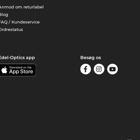
Anmod om returlabel
Blog
FAQ / Kundeservice
Ordrestatus
Edel-Optics app
Besøg os