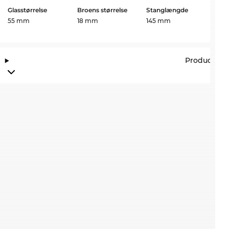
Glasstørrelse
Broens størrelse
Stanglængde
55 mm
18 mm
145 mm
Producento