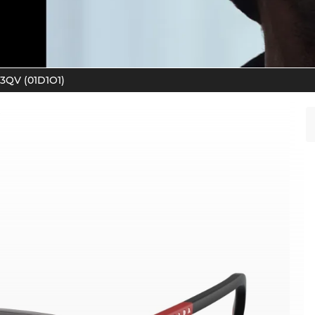
3QV (01D1O1)