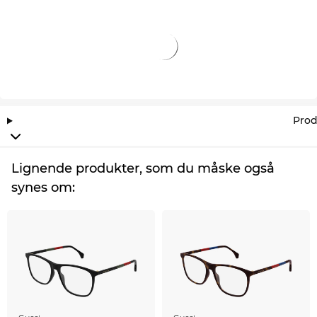
billigt kan du ikke engang finde PS 03QV på
udsalg.
Prod
Lignende produkter, som du måske også
synes om: