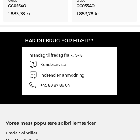
Gucci
Gucci
GG0554O
GG0554O
1.883,78 kr.
1.883,78 kr.
HAR DU BRUG FOR HJÆLP?
mandag til fredag fra kl. 9-18
Kundeservice
Indsend en anmodning
+45 89 87 86 04
Vores mest populære solbrillemærker
Prada Solbriller