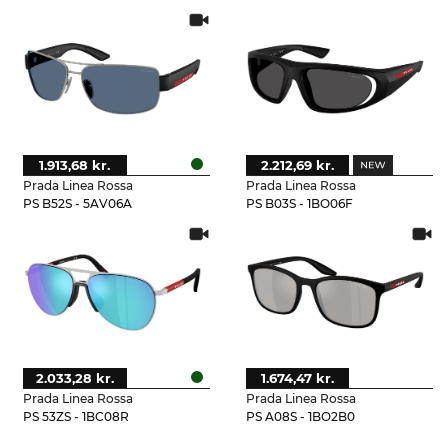
1.913,68 kr.
2.212,69 kr.
Prada Linea Rossa
Prada Linea Rossa
PS B52S - 5AV06A
PS B03S - 1BO06F
2.033,28 kr.
1.674,47 kr.
Prada Linea Rossa
Prada Linea Rossa
PS 53ZS - 1BC08R
PS A08S - 1BO2B0