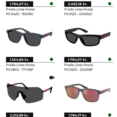
1.794,07 kr.
2.063,18 kr.
Prada Linea Rossa
Prada Linea Rossa
PS 04ZS - 15X09U
PS 01ZS - DG002G
1.554,86 kr.
1.794,07 kr.
Prada Linea Rossa
Prada Linea Rossa
PS 06YS - TFY06F
PS 05ZS - DG006F
2.212,69 kr.
1.764,17 kr.