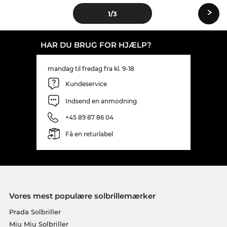
›
1
/3
HAR DU BRUG FOR HJÆLP?
mandag til fredag fra kl. 9-18
Kundeservice
Indsend en anmodning
+45 89 87 86 04
Få en returlabel
Vores mest populære solbrillemærker
Prada Solbriller
Miu Miu Solbriller