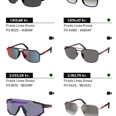
1.913,68 kr.
1.674,47 kr.
Prada Linea Rossa
Prada Linea Rossa
PS B52S - 1AB06F
PS A08S - 1AB0A7
2.033,28 kr.
2.182,79 kr.
Prada Linea Rossa
Prada Linea Rossa
PS B51S - 1BO08F
PS 54ZS - 1BO02G