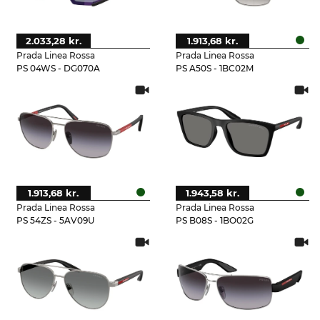
2.033,28 kr.
1.913,68 kr.
Prada Linea Rossa
Prada Linea Rossa
PS 04WS - DG070A
PS A50S - 1BC02M
1.913,68 kr.
1.943,58 kr.
Prada Linea Rossa
Prada Linea Rossa
PS 54ZS - 5AV09U
PS B08S - 1BO02G