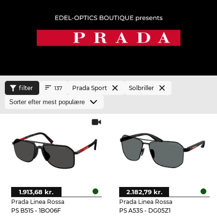
filter
Prada Sport
Solbriller
137
1.913,68 kr.
2.182,79 kr.
Prada Linea Rossa
Prada Linea Rossa
PS B51S - 1BO06F
PS A53S - DG05Z1