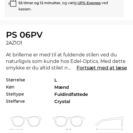
55 timer og 12 minutter
, og vælg
UPS-Express
ved
kassen.
PS 06PV
2AZ1O1
At brillerne er med til at fuldende stilen ved du
naturligvis som kunde hos Edel-Optics. Med dette
smykke er du altid stilet når du er undervejs og
...
Fortsæt med at læse
overbeviser på kontoret såvel som i fritiden. PS
Størrelse
L
06PV fås i størrelserne 55 mm, 57 mm. Med retur-
Køn
Mænd
etiketten som vi ogsågerne stiller til rådighed, kan
du altid returnere brillerne gratis, hvis de ikke
Steltype
Fuldindfattede
passer. PS 06PV kan også fås i flere styles fra
Prada
Stelfarve
Crystal
Sport
kollektionerne 2022 og 2023 i Edel-Optics
onlineshop.
Stellet er specielt designet til
til mænd
. Med dets