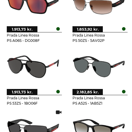
1.913,73 kr.
1.853,92 kr.
Prada Linea Rossa
Prada Linea Rossa
PS A06S - DG008F
PS 50ZS - 5AV02P
1.913,73 kr.
2.182,85 kr.
Prada Linea Rossa
Prada Linea Rossa
PS 53ZS - 1BO06F
PS A52S - 1AB5Z1