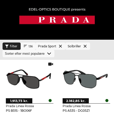
filter
Prada Sport
Solbriller
136
1.913,73 kr.
2.182,85 kr.
Prada Linea Rossa
Prada Linea Rossa
PS B51S - 1BO06F
PS A53S - DG05Z1