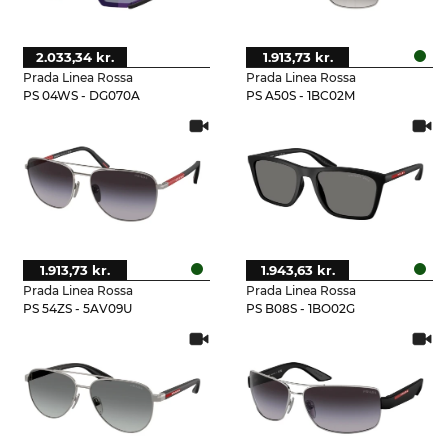
2.033,34 kr.
1.913,73 kr.
Prada Linea Rossa
Prada Linea Rossa
PS 04WS - DG070A
PS A50S - 1BC02M
1.913,73 kr.
1.943,63 kr.
Prada Linea Rossa
Prada Linea Rossa
PS 54ZS - 5AV09U
PS B08S - 1BO02G