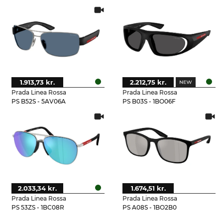
1.913,73 kr.
2.212,75 kr.
Prada Linea Rossa
Prada Linea Rossa
PS B52S - 5AV06A
PS B03S - 1BO06F
2.033,34 kr.
1.674,51 kr.
Prada Linea Rossa
Prada Linea Rossa
PS 53ZS - 1BC08R
PS A08S - 1BO2B0