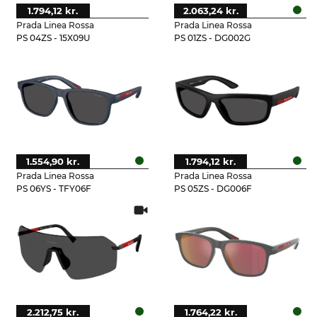
1.794,12 kr.
2.063,24 kr.
Prada Linea Rossa
Prada Linea Rossa
PS 04ZS - 15X09U
PS 01ZS - DG002G
1.554,90 kr.
1.794,12 kr.
Prada Linea Rossa
Prada Linea Rossa
PS 06YS - TFY06F
PS 05ZS - DG006F
2.212,75 kr.
1.764,22 kr.