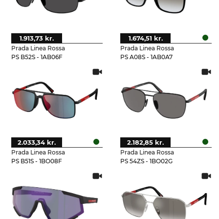
1.913,73 kr.
1.674,51 kr.
Prada Linea Rossa
Prada Linea Rossa
PS B52S - 1AB06F
PS A08S - 1AB0A7
2.033,34 kr.
2.182,85 kr.
Prada Linea Rossa
Prada Linea Rossa
PS B51S - 1BO08F
PS 54ZS - 1BO02G