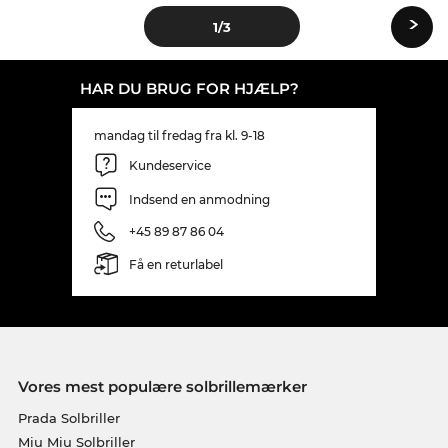
›
1
/3
HAR DU BRUG FOR HJÆLP?
mandag til fredag fra kl. 9-18
Kundeservice
Indsend en anmodning
+45 89 87 86 04
Få en returlabel
Vores mest populære solbrillemærker
Prada Solbriller
Miu Miu Solbriller