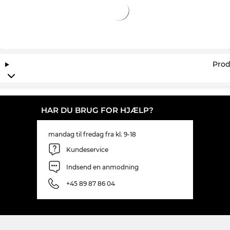
Prod
HAR DU BRUG FOR HJÆLP?
mandag til fredag fra kl. 9-18
Kundeservice
Indsend en anmodning
+45 89 87 86 04