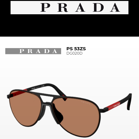
PS 53ZS
DG020D