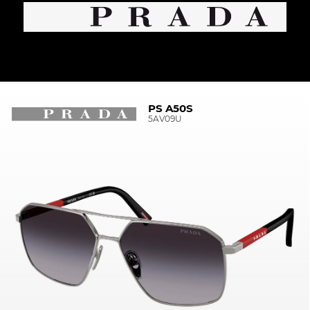
PS A50S
5AV09U