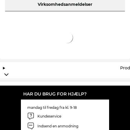
overblik med dine nye briller! I vores onlineshop
Virksomhedsanmeldelser
har vi konsekvent lave priser. Så billigt kan du ikke
engang finde PS A50S på udsalg.
Prod
HAR DU BRUG FOR HJÆLP?
mandag til fredag fra kl. 9-18
Kundeservice
Indsend en anmodning