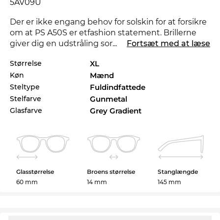
5AV09U
Der er ikke engang behov for solskin for at forsikre
om at PS A50S er etfashion statement. Brillerne
giver dig en udstråling som kan gøre at nat bliver
...
Fortsæt med at læse
til dag.
Størrelse
XL
Køn
Mænd
Udformningen af stellet her er rettet decideret til
til mænd
. De kompromisløse linier sørger for et
Steltype
Fuldindfattede
maskulint touch. Som med alle solbriller i vores
Stelfarve
Gunmetal
butik, kan du stole på den
garanterede
UV400
Glasfarve
Grey Gradient
beskyttelse.4.2.2 Hvis den Digitale Optiker er
tilgængelig
Modellen er på lager. Hvis du bestiller nu med
ekspresforsendelse kan vi
Glasstørrelse
Broens størrelse
Stanglængde
garantereleveringstidspunktet. Ved at klikke på
60 mm
14 mm
145 mm
Bestil med synsstyrke sender du denne model fra
vores lager direktetil operationsbordet hos vores
optiker. De sætter glas med præcis dine værdier i
dit nye brillestel. Sådan får du hurtigt det fulde