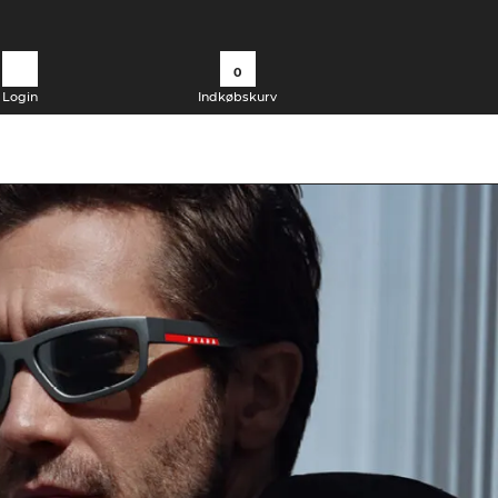
0
Login
Indkøbskurv