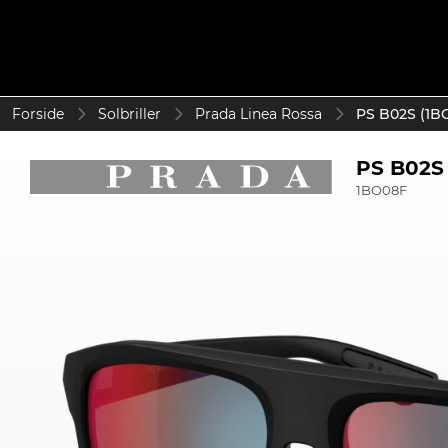
Forside
Solbriller
Prada Linea Rossa
PS B02S (1B
PS B02S
1BO08F