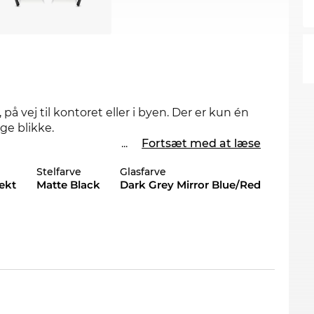
 på vej til kontoret eller i byen. Der er kun én
ge blikke.
...
Fortsæt med at læse
rene linjer mødes Newsschool og Cool med en
Stelfarve
Glasfarve
byder også Optimal
UV400
beskyttelse til dine
ekt
Matte Black
Dark Grey Mirror Blue/Red
en på lager. Hvis du bestiller nu, kan du sikre
der vi din nye brille fra
Prada Linea Rossa
 paradis for tilbudsjægere, får du også denne
nlinebutikker bliver kaldt udsalg, er hos os en