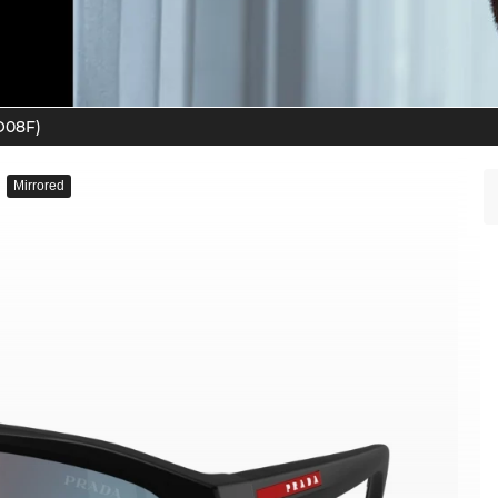
O08F)
Mirrored