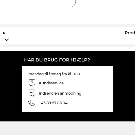
Prod
HAR DU BRUG FOR HJÆLP?
mandag til fredag fra kl. 9-18
Kundeservice
Indsend en anmodning
+45 89 87 86 04