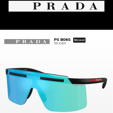
PS B06S
Mirrored
1BO08R