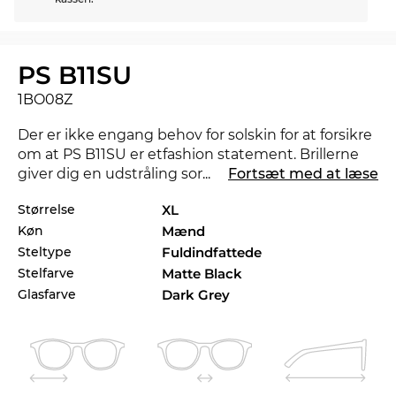
PS B11SU
1BO08Z
Der er ikke engang behov for solskin for at forsikre
om at PS B11SU er etfashion statement. Brillerne
giver dig en udstråling som kan gøre at nat bliver
...
Fortsæt med at læse
til dag. Findes der en anden farve der ville matche
Størrelse
XL
bedre med dit foretrukne outfit, så tjek også de
Køn
Mænd
andre styles af PS B11SU i vores sortiment fra 2025,
og 2026 fra
Prada Linea Rossa
.
Steltype
Fuldindfattede
Stelfarve
Matte Black
Udformningen af stellet her er rettet decideret til
Glasfarve
Dark Grey
til mænd
. De kompromisløse linier sørger for et
maskulint touch. Briller er in. Særligt populære er
briller med
fuldt indfattede glas
, fordi du får mest
brillefor dine penge. Det er ikke kun når det
kommer til modstandskraft, men også