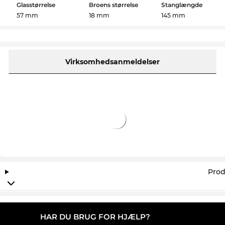
Glasstørrelse
Broens størrelse
Stanglængde
nårmaterialets og designets synlighed er vigtigt.
57 mm
18 mm
145 mm
Irregular
optikken skiller sig ud fra mængden.
Den usædvanlige form giver bæreren Funktionelt
er du selvfølgelig også på den sikre side. Med 100%
UV-beskyttelse
afdine øjne, kan solen bare
komme an.
Virksomhedsanmeldelser
På ingen tid er dine briller færdige og på vej hjem
til dig. I vores onlineshop har vi konsekvent lave
priser. Så billigt kan du ikke engang finde PS B11SU
på udsalg.
Prod
HAR DU BRUG FOR HJÆLP?