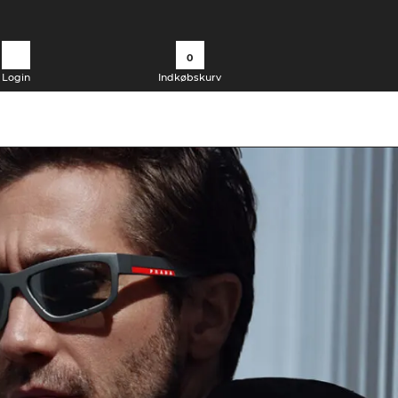
0
Login
Indkøbskurv