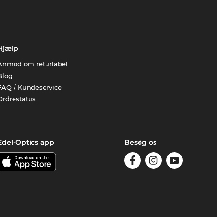
Hjælp
Anmod om returlabel
Blog
FAQ / Kundeservice
Ordrestatus
Edel-Optics app
Besøg os