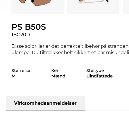
PS B50S
1BO20D
Disse solbriller er det perfekte tilbehør på stranden,
ulempe: Du tiltrækker helt sikkert et par misundeli
Udformningen af stellet her er rettet decideret til
Størrelse
Køn
Steltype
maskulint touch. Funktionelt er du selvfølgelig og
M
Mænd
Uindfattede
afdine øjne, kan solen bare komme an.
Modellen er allerede genbestilt og er om kort tid ig
dig den lave pris og så snart varerne ankommer, sen
videre til dig med det samme. Ved at købe hos Edel-
Virksomhedsanmeldelser
vores standard er altid til udsalg.