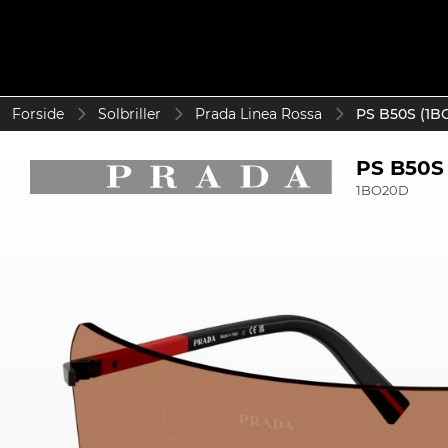
Forside
Solbriller
Prada Linea Rossa
PS B50S (1B
PS B50S
1BO20D