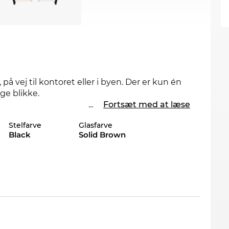
 på vej til kontoret eller i byen. Der er kun én
ge blikke.
...
Fortsæt med at læse
til mænd
. De kompromisløse linier sørger for et
Stelfarve
Glasfarve
så på den sikre side. Med 100%
UV-beskyttelse
Black
Solid Brown
en på lager. Hvis du bestiller nu, kan du sikre
der vi din nye brille fra
Prada Linea Rossa
Optics sikrer du dig den bedste pris, for