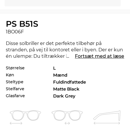
PS B51S
1BO06F
Disse solbriller er det perfekte tilbehør på
stranden, på vej til kontoret eller i byen. Der er kun
én ulempe: Du tiltrækker helt sikkert et par
...
Fortsæt med at læse
misundelige blikke.
Størrelse
L
Køn
Mænd
Ligetil og stærk i materialer og udførelse:
Denne
herrebrille
står for stilfuldt design og
Steltype
Fuldindfattede
selvbevidsthed. Som med alle solbriller i vores
Stelfarve
Matte Black
butik, kan du stole på den
garanterede
UV400
Glasfarve
Dark Grey
beskyttelse.4.2.2 Hvis den Digitale Optiker er
tilgængelig
Brillerne er på lager. Hvis du bestiller nu kan vi
sende dine briller til dig med det samme. Stellet er