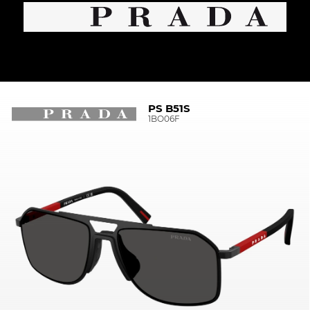
PS B51S
1BO06F