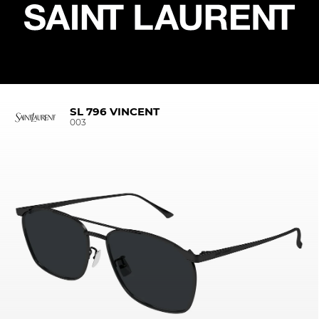
SL 796 VINCENT
003