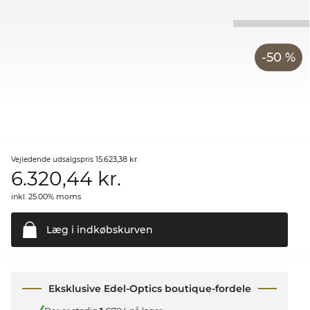
-50 %
15.623,38 kr.
Vejledende udsalgspris
6.320,44
kr.
inkl. 25.00% moms
Læg i
indkøbskurven
Eksklusive Edel-Optics boutique-fordele