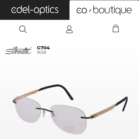
0
G704
9028