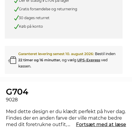
Der er stadig
1
G704 på lager
Gratis forsendelse og returnering
30 dages returret
Køb på konto
Garanteret levering senest
10. august 2026
:
Bestil inden
22 timer og 16 minutter
, og vælg
UPS-Express
ved
kassen.
G704
9028
Med dette design er du klædt perfekt på hver dag.
Findes der en anden farve der ville matche bedre
med dit foretrukne outfit, så tjek også de andre
...
Fortsæt med at læse
styles af G704 i vores sortiment fra 2020, og 2021