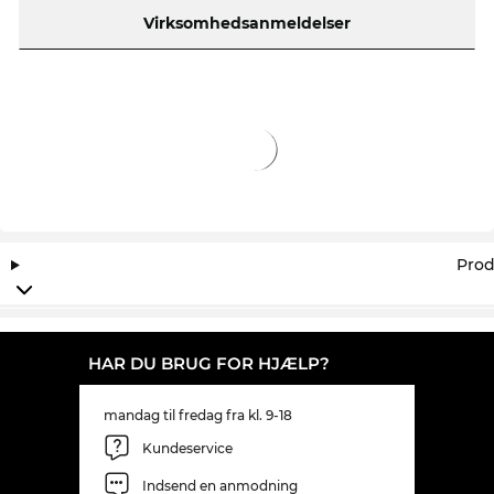
nu kun på, at kunne sætte Ved at købe hos Edel-
Virksomhedsanmeldelser
Optics sikrer du dig den bedste pris, for vores
standard er altid til udsalg.
Prod
HAR DU BRUG FOR HJÆLP?
mandag til fredag fra kl. 9-18
Kundeservice
Indsend en anmodning