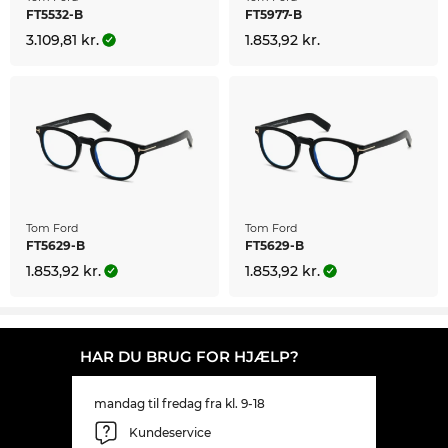
konsekvent lave priser. Så billigt kan du ikke
FT5532-B
FT5977-B
engang finde FT5542-B på udsalg.
3.109,81 kr.
1.853,92 kr.
Tom Ford
Tom Ford
FT5629-B
FT5629-B
1.853,92 kr.
1.853,92 kr.
HAR DU BRUG FOR HJÆLP?
mandag til fredag fra kl. 9-18
Kundeservice