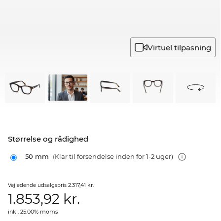
Virtuel tilpasning
Størrelse og rådighed
50 mm
(Klar til forsendelse inden for 1-2 uger)
2.317,41 kr.
Vejledende udsalgspris
1.853,92
kr.
inkl. 25.00% moms