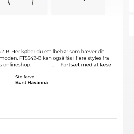
42-B. Her køber du ettilbehør som hæver dit
 moden. FT5542-B kan også fås i flere styles fra
s onlineshop.
...
Fortsæt med at læse
Stelfarve
rene linjer mødes Newsschool og Cool med en
Bunt Havanna
 også snart dine
Tom Ford
briller pålager igen. Vi
ens du venter. Da Edel-Optics er et paradis for
roligt lav pris. Hvad der i andre onlinebutikker
ll-day-everyday.