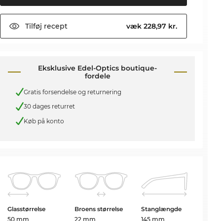
Tilføj
recept
væk 228,97 kr.
Eksklusive Edel-Optics boutique-
fordele
Gratis forsendelse og returnering
30 dages returret
Køb på konto
Glasstørrelse
Broens størrelse
Stanglængde
50 mm
22 mm
145 mm