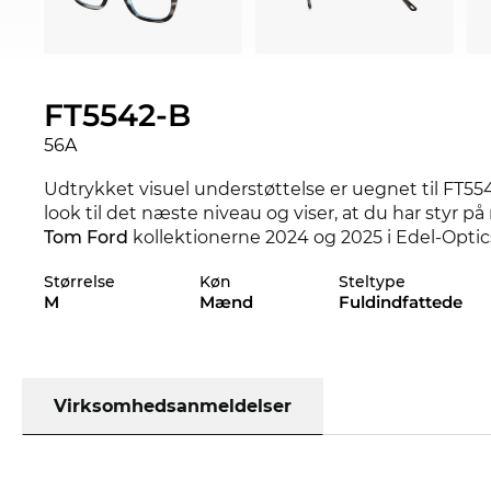
FT5542-B
56A
Udtrykket visuel understøttelse er uegnet til FT55
look til det næste niveau og viser, at du har styr på
Tom Ford
kollektionerne 2024 og 2025 i Edel-Optic
Størrelse
Køn
Steltype
Stellet er specielt designet til
til mænd
. Med dets 
M
Mænd
Fuldindfattede
traditionel kvalitet.
Den næste forsendelse er allerede på vej, så vi har
håber at den utroligt lave pris kan være en trøst m
tilbudsjægere, får du også denne topmodel til en ut
Virksomhedsanmeldelser
bliver kaldt udsalg, er hos os en konstant tilstand a