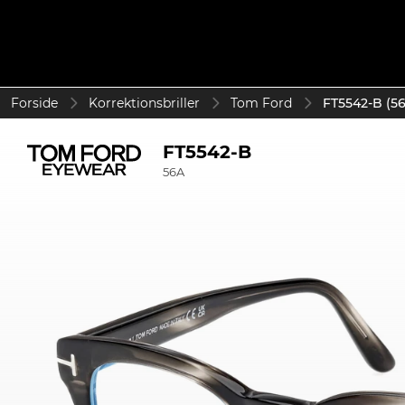
Forside
Korrektionsbriller
Tom Ford
FT5542-B (5
FT5542-B
56A