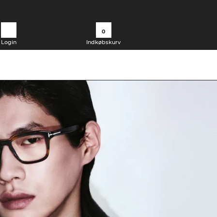
0
Login
Indkøbskurv