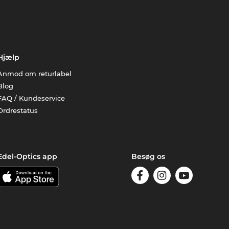
Hjælp
Anmod om returlabel
Blog
FAQ / Kundeservice
Ordrestatus
Edel-Optics app
Besøg os