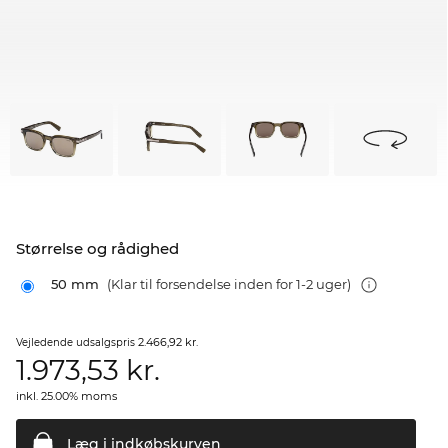
Størrelse og rådighed
50 mm
(Klar til forsendelse inden for 1-2 uger)
2.466,92 kr.
Vejledende udsalgspris
1.973,53
kr.
inkl. 25.00% moms
Læg i
indkøbskurven