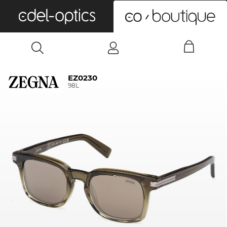
0
EZ0230
98L