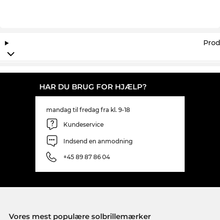
Prod
HAR DU BRUG FOR HJÆLP?
mandag til fredag fra kl. 9-18
Kundeservice
Indsend en anmodning
+45 89 87 86 04
Vores mest populære solbrillemærker