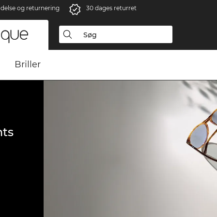
ndelse og returnering
30 dages returret
Briller
ts