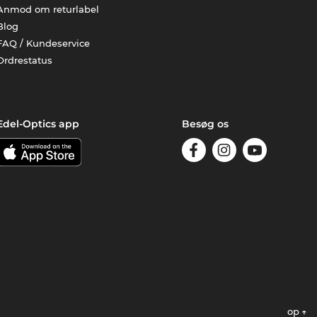
Anmod om returlabel
Blog
FAQ / Kundeservice
Ordrestatus
Edel-Optics app
Besøg os
op