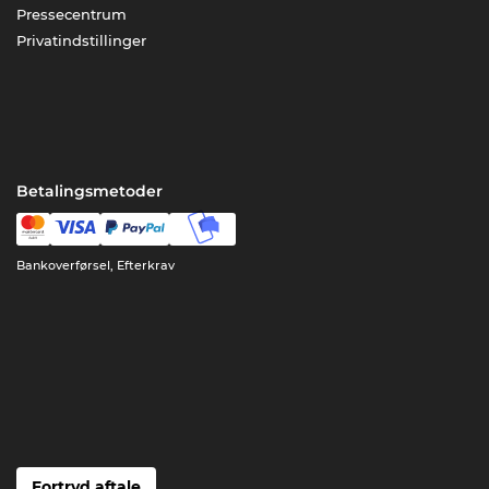
Pressecentrum
Privatindstillinger
Betalingsmetoder
Bankoverførsel, Efterkrav
Fortryd aftale