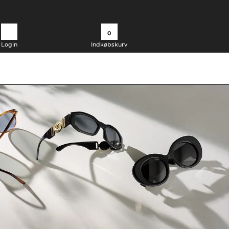
0
Login
Indkøbskurv