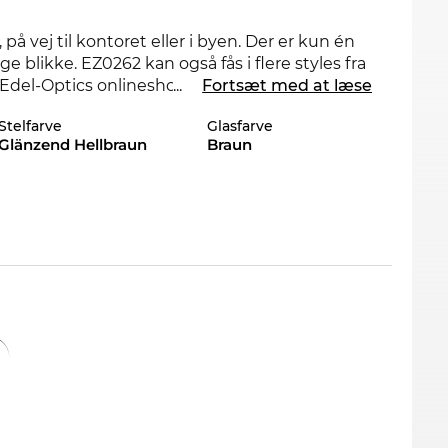
 på vej til kontoret eller i byen. Der er kun én
e blikke. EZ0262 kan også fås i flere styles fra
 Edel-Optics onlineshop.
...
Fortsæt med at læse
Stelfarve
Glasfarve
til mænd
. De kompromisløse linier sørger for et
Glänzend Hellbraun
Braun
or sportsbriller. Formen er særlig velegnet til
mhed. Den eneste ulempe: man kan desværre
isse, kombinerer holdbarhed med komfort.
ørerne. Disse mærkevare solbriller tilbyder
 også snart dine
Ermenegildo Zegna
briller
 være en trøst mens du venter. I vores
t kan du ikke engang finde EZ0262 på udsalg.