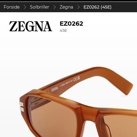
Forside
Solbriller
Zegna
EZ0262 (45E)
EZ0262
45E