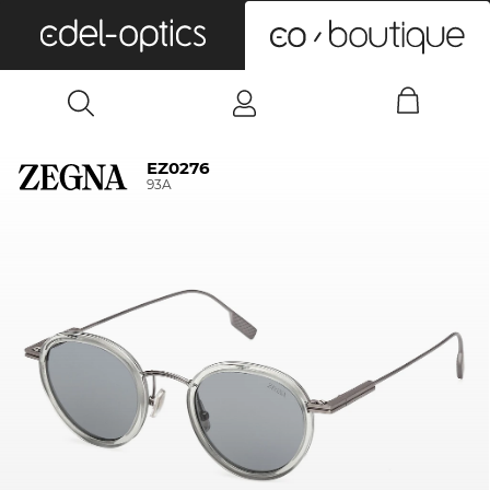
0
EZ0276
93A