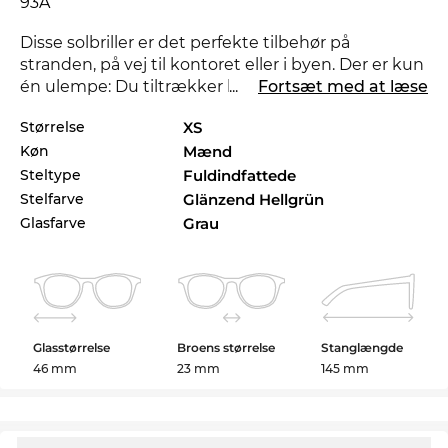
93A
Disse solbriller er det perfekte tilbehør på
stranden, på vej til kontoret eller i byen. Der er kun
én ulempe: Du tiltrækker helt sikkert et par
...
Fortsæt med at læse
misundelige blikke.
Størrelse
XS
Køn
Mænd
Ligetil og stærk i materialer og udførelse:
Denne
herrebrille
står for stilfuldt design og
Steltype
Fuldindfattede
selvbevidsthed. Funktionelt er du selvfølgelig også
Stelfarve
Glänzend Hellgrün
på den sikre side. Med 100%
UV-beskyttelse
afdine
Glasfarve
Grau
øjne, kan solen bare komme an.
På ingen tid er dine briller færdige og på vej hjem
til dig. I vores onlineshop har vi konsekvent lave
priser. Så billigt kan du ikke engang finde EZ0276
Glasstørrelse
Broens størrelse
Stanglængde
på udsalg.
46 mm
23 mm
145 mm