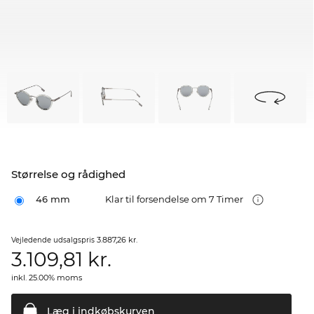
Størrelse og rådighed
46 mm
Klar til forsendelse om 7 Timer
3.887,26 kr.
Vejledende udsalgspris
3.109,81
kr.
inkl. 25.00% moms
Læg i
indkøbskurven