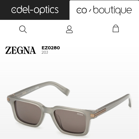
0
EZ0280
20J