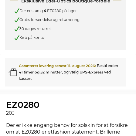
Eksklusive Edel-Optics boutique-fordele
Der er stadig
4
EZ0280 på lager
Gratis forsendelse og returnering
30 dages returret
Køb på konto
Garanteret levering senest
11. august 2026
:
Bestil inden
41 timer og 52 minutter
, og vælg
UPS-Express
ved
kassen.
EZ0280
20J
Der er ikke engang behov for solskin for at forsikre
om at EZ0280 er etfashion statement. Brillerne