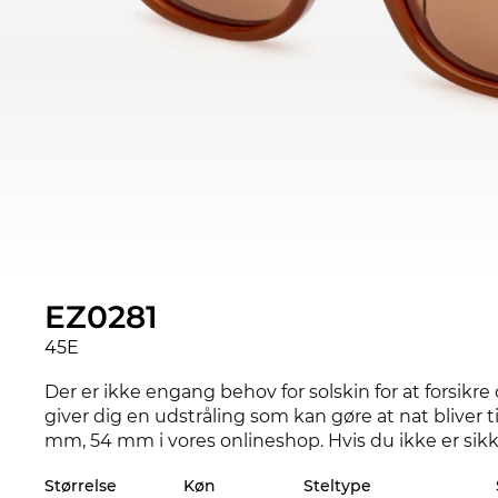
EZ0281
45E
Der er ikke engang behov for solskin for at forsikre
giver dig en udstråling som kan gøre at nat bliver ti
mm, 54 mm i vores onlineshop. Hvis du ikke er sikk
prøve brillerne derhjemme i ro og mag. Med vores 
Størrelse
Køn
Steltype
sende briller tilbage som ikke passer i størrelsen. EZ