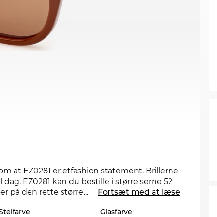
 om at EZ0281 er etfashion statement. Brillerne
l dag. EZ0281 kan du bestille i størrelserne 52
er på den rette størrelse, kan du sagtens
...
Fortsæt med at læse
gratis returforsendelse kan du nemlig nemt
Stelfarve
Glasfarve
0281 kan også fås i flere styles fra
Zegna