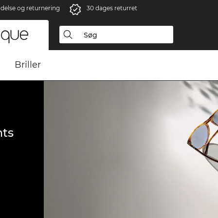
ndelse og returnering
30 dages returret
Briller
ts