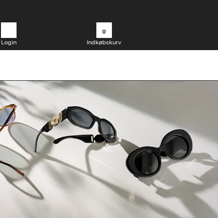
0
Login
Indkøbskurv