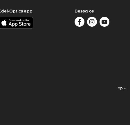
Edel-Optics app
Besøg os
op