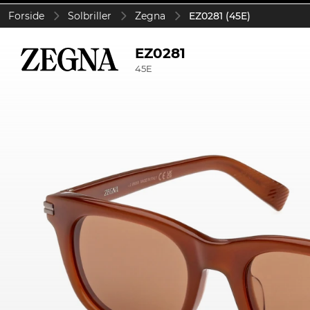
Forside
Solbriller
Zegna
EZ0281 (45E)
EZ0281
45E