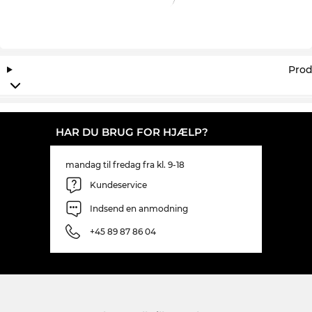
bliver kaldt udsalg, er hos os en konstant tilstand
all-day-everyday.
Prod
HAR DU BRUG FOR HJÆLP?
mandag til fredag fra kl. 9-18
Kundeservice
Indsend en anmodning
+45 89 87 86 04