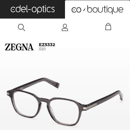
0
EZ5332
020