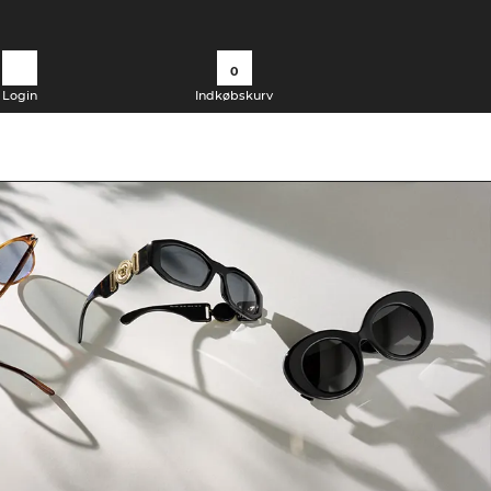
0
Login
Indkøbskurv