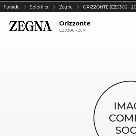
Forside
Solbriller
Zegna
ORIZZONTE (EZ0306 - 2
Orizzonte
EZ0306 - 20N