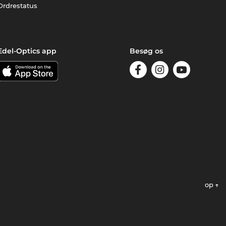
Ordrestatus
Edel-Optics app
Besøg os
op