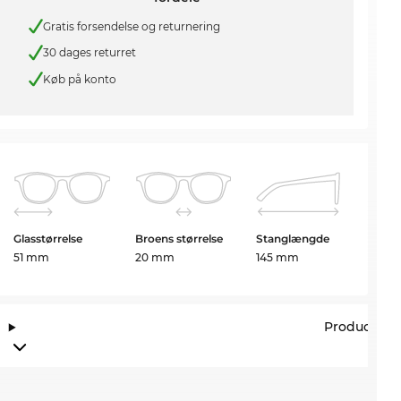
Gratis forsendelse og returnering
30 dages returret
Køb på konto
Glasstørrelse
Broens størrelse
Stanglængde
51 mm
20 mm
145 mm
Producento