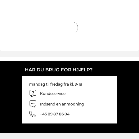
nu kun på, at kunne sætte Da vi netop nu har
denne model på tilbud, er muligheden for at
forkæle dig selv medeksklusivt design bedre end
nogensinde.
HAR DU BRUG FOR HJÆLP?
mandag til fredag fra kl. 9-18
Kundeservice
Indsend en anmodning
+45 89 87 86 04