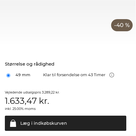
-40 %
Størrelse og rådighed
49 mm
Klar til forsendelse om 43 Timer
3.289,22 kr.
Vejledende udsalgspris
1.633,47
kr.
inkl. 25.00% moms
Læg i
indkøbskurven