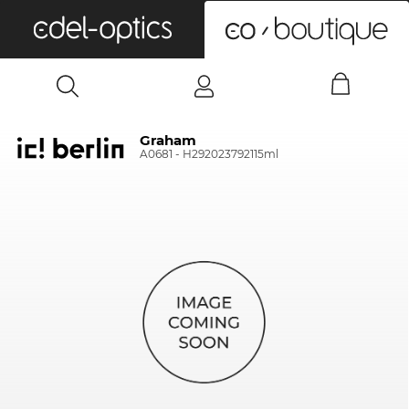
0
Graham
A0681 - H292023792115ml