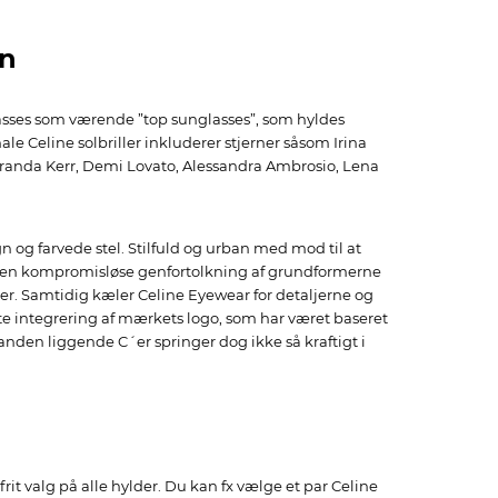
en
glasses som værende ”top sunglasses”, som hyldes
ale Celine solbriller inkluderer stjerner såsom Irina
iranda Kerr, Demi Lovato, Alessandra Ambrosio, Lena
 og farvede stel. Stilfuld og urban med mod til at
ok. Den kompromisløse genfortolkning af grundformerne
ver. Samtidig kæler Celine Eyewear for detaljerne og
te integrering af mærkets logo, som har været baseret
nden liggende C´er springer dog ikke så kraftigt i
rit valg på alle hylder. Du kan fx vælge et par Celine