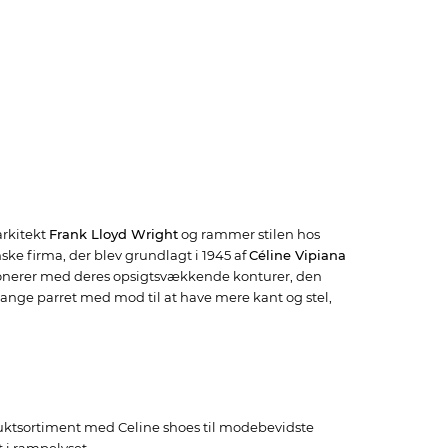
arkitekt
Frank Lloyd Wright
og rammer stilen hos
ske firma, der blev grundlagt i 1945 af
Céline Vipiana
ponerer med deres opsigtsvækkende konturer, den
nge parret med mod til at have mere kant og stel,
oduktsortiment med Celine shoes til modebevidste