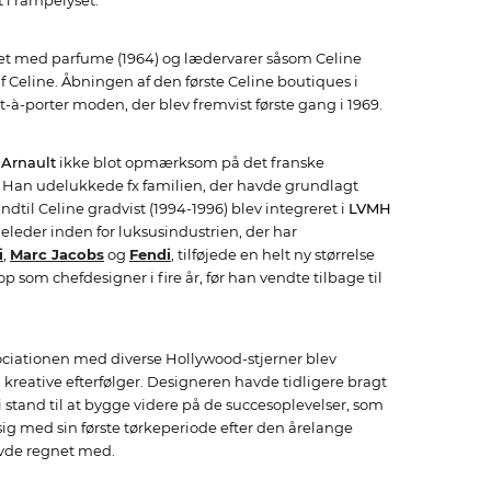
 i rampelyset.
et med parfume (1964) og lædervarer såsom Celine
Celine. Åbningen af den første Celine boutiques i
-à-porter moden, der blev fremvist første gang i 1969.
 Arnault
ikke blot opmærksom på det franske
. Han udelukkede fx familien, der havde grundlagt
dtil Celine gradvist (1994-1996) blev integreret i
LVMH
eleder inden for luksusindustrien, der har
i
,
Marc Jacobs
og
Fendi
, tilføjede en helt ny størrelse
 som chefdesigner i fire år, før han vendte tilbage til
iationen med diverse Hollywood-stjerner blev
kreative efterfølger. Designeren havde tidligere bragt
i stand til at bygge videre på de succesoplevelser, som
ig med sin første tørkeperiode efter den årelange
avde regnet med.