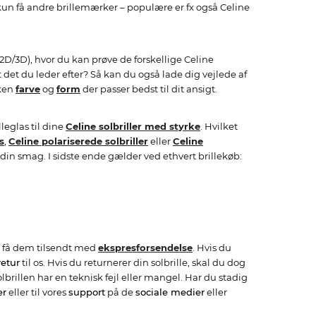
un få andre brillemærker – populære er fx også Celine
 2D/3D), hvor du kan prøve de forskellige Celine
 det du leder efter? Så kan du også lade dig vejlede af
lken
farve
og
form
der passer bedst til dit ansigt.
leglas til dine
Celine solbriller med styrke
. Hvilket
s
,
Celine polariserede solbriller
eller
Celine
din smag. I sidste ende gælder ved ethvert brillekøb:
 få dem tilsendt med
ekspresforsendelse
. Hvis du
retur
til os. Hvis du returnerer din solbrille, skal du dog
brillen har en teknisk fejl eller mangel. Har du stadig
er
eller til vores
support
på de
sociale medier
eller