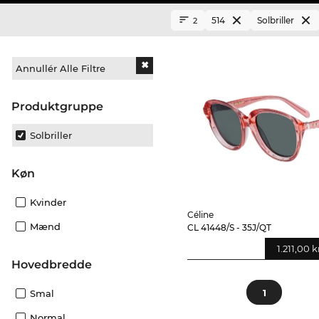
514
Solbriller
2
Annullér Alle Filtre
Produktgruppe
Solbriller
Køn
Kvinder
Céline
Mænd
CL 41448/S - 35J/QT
1.211,00 k
Hovedbredde
1
Smal
Normal