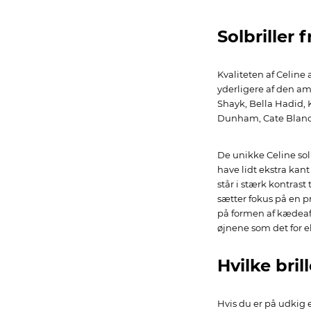
Solbriller 
Kvaliteten af Celine
yderligere af den ame
Shayk, Bella Hadid,
Dunham, Cate Blanch
De unikke Celine sol
have lidt ekstra kan
står i stærk kontras
sætter fokus på en p
på formen af kædeafs
øjnene som det for e
Hvilke bril
Hvis du er på udkig 