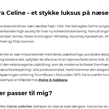
fra Celine - et stykke luksus på næs
 accessoires bliver især værdsat højt i USA. Her betragtes Celine sun
rikanske high society for hver ny kollektionslancering. Fans af origin
 Kendall Jenner, Rosie Huntington-Whiteley, Kourtney Kardashian, M
ett og Tilda Swinton.
briller er især imponerende med deres usædvanlige, puristiske design
t og bredere stel, opfylder de alle krav til en stjernes foretrukne lo
t til den ekstravagante udstråling, som de moderne brillestel fremhæ
ræcis forarbejdning i alle produktionsled. Hertil kommer den elegan
pærringen omkring Triumfbuen i Paris siden 1973. De to overfor hina
ksempel er tilfældet hos
Dolce & Gabbana
.
ler passer til mig?
efter
Celine solbriller
, behøver du ikke at lede længere. Hos os har du f