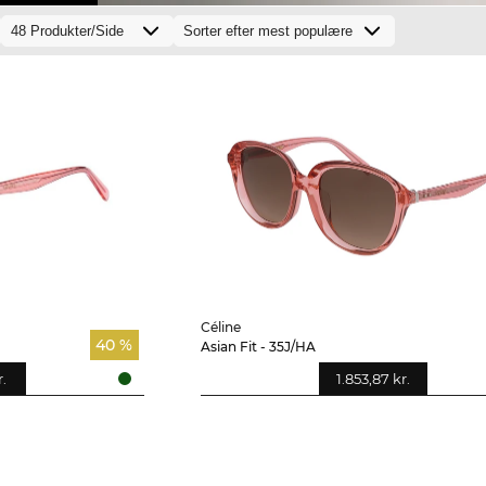
Céline
40 %
Asian Fit - 35J/HA
r.
1.853,87 kr.