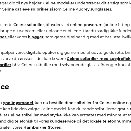
tager dig til nye højder.
Celine modeller
understreger dit ansigt som k
r Celine
cat eye solbriller
såsom Celine Audrey sunglasses.
de rette
Celine solbriller
, tilbyder vi et
online prøverum
(online fitting
 bruge dit webcam eller uploade et billede. Har du stadig ikke fundet
sses
eller vores
blogger
, som gerne hjælper dig med at beslutte, hvi
, hjælper vores
digitale optiker
dig gerne med at udvælge de rette bril
asfarve du ønsker – det kan fx være
Celine solbriller med spejlreflek
riller
hhv. Celine solbriller med selvtonende glas – afhænger kun af 
t.
ice
in
yndlingsmodel
, kan du
bestille dine solbriller fra Celine online
og
 kan lide den valgte Celine model, kan du sende solbrillerne
gratis 
, at
Celine solbriller med styrke
ikke kan erstattes med mindre, at sol
d dig telefonisk til vores
kundeservice
på det
lokale telefonnumm
sonale i vores
Hamburger Stores
.