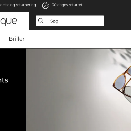
ndelse og returnering
30 dages returret
Briller
ts