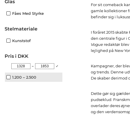
Glas
For sit comeback k
gamle kollektioner f
Fåes Med Styrke
befinder sig i luksu
Stelmateriale
I foråret 2015 skab
den centrale figur i
Kunststof
Vogue
redaktør blev 
lejlighed på New Yo
Pris i DKK
Kampagner, der blev
–
✓
og trends. Denne udv
1.200 – 2.500
De skaber derimod di
Dette gør sig gældend
pudseklud. Franskmæn
overlader deres øjne
og den verdensomspæn