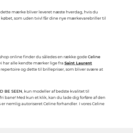
 fra dette mærke bliver leveret næste hverdag, hvis du
købet, som uden tvivl får dine nye mærkevarebriller til
ine shop online finder du således en række gode
Celine
 vi har alle kendte mærker lige fra
Saint Laurent
 repertoire og dette til brillepriser, som bliver svære at
D BE SEEN
, kun modeller af bedste kvalitet til
 fri bane! Med kun et klik, kan du lade dig forføre af den
 er nemlig autoriseret Celine forhandler. I vores Celine