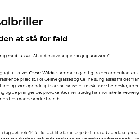
olbriller
n at stå for fald
mig med luksus. Alt det nødvendige kan jeg undvære”.
gtigt tilskrives
Oscar Wilde
, stammer egentlig fra den amerikanske 
raskende præcist. For Celine glasses og Celine sunglasses fra det fran
ard og som oprindeligt var specialiseret i eksklusive børnesko, im
ing og de prangende, provokante, men stadig harmoniske farveoverga
ormen hos mange andre brands.
 tog det hele 14 år, før det lille familieejede firma udvidede sit pr