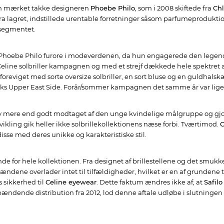
an mærket takke designeren
Phoebe Philo
, som i 2008 skiftede fra
Ch
ra lagret, indstillede urentable forretninger såsom parfumeprodukt
ssegmentet.
te Phoebe Philo furore i modeverdenen, da hun engagerede den legen
 Celine solbriller kampagnen og med et strejf dækkede hele spektret 
foreviget med sorte oversize solbriller, en sort bluse og en guldhal
rks Upper East Side. Forår/sommer kampagnen det samme år var ligel
 mere end godt modtaget af den unge kvindelige målgruppe og gjorde
ikling gik heller ikke solbrillekollektionens næse forbi. Tværtimod.
C
sse med deres unikke og karakteristiske stil.
e for hele kollektionen. Fra designet af brillestellene og det smukke C
dene overlader intet til tilfældigheder, hvilket er en af grundene ti
s sikkerhed til
Celine eyewear
. Dette faktum ændres ikke af, at
Safil
dende distribution fra 2012, lod denne aftale udløbe i slutningen a