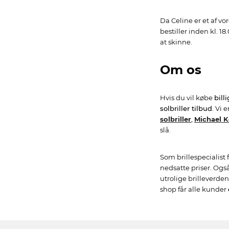
Da Celine er et af v
bestiller inden kl. 1
at skinne.
Om os
Hvis du vil købe
bill
solbriller tilbud
. Vi 
solbriller
,
Michael Ko
slå.
Som brillespecialist
nedsatte priser. Ogs
utrolige brilleverden
shop får alle kunder