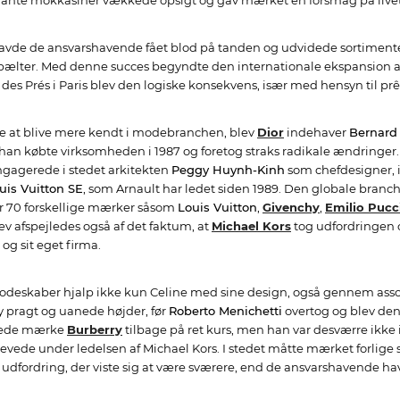
egante mokkasiner vækkede opsigt og gav mærket en forsmag på livet
havde de ansvarshavende fået blod på tanden og udvidede sortiment
bælter. Med denne succes begyndte den internationale ekspansion af 
des Prés i Paris blev den logiske konsekvens, især med hensyn til prêt
 at blive mere kendt i modebranchen, blev
Dior
indehaver
Bernard
han købte virksomheden i 1987 og foretog straks radikale ændringer
gagerede i stedet arkitekten
Peggy Huynh-Kinh
som chefdesigner, in
uis Vuitton SE
, som Arnault har ledet siden 1989. Den globale branch
er 70 forskellige mærker såsom
Louis Vuitton
,
Givenchy
,
Emilio Pucc
ev afspejledes også af det faktum, at
Michael Kors
tog udfordringen op
og sit eget firma.
eskaber hjalp ikke kun Celine med sine design, også gennem assoc
y pragt og uanede højder, før
Roberto Menichetti
overtog og blev den 
kede mærke
Burberry
tilbage på ret kurs, men han var desværre ikke 
de under ledelsen af Michael Kors. I stedet måtte mærket forlige s
n udfordring, der viste sig at være sværere, end de ansvarshavende h