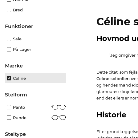
Bred
Céline s
funktioner
Hovmod ude
Sale
På Lager
”Jeg omgiver 
Mærke
Dette citat, som fejla
Céline
Celine solbriller
over
og hendes mand Rich
glamourøse linjefør
Stelform
end det ellers er n
Panto
Historie
Runde
Efter grundlæggelsen
Steltype