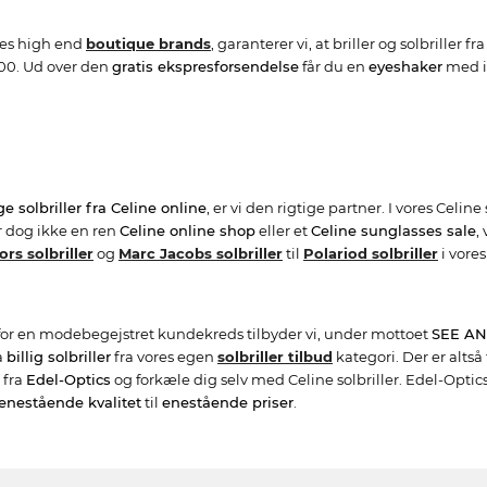
ores high end
boutique brands
, garanterer vi, at briller og solbriller
8.00. Ud over den
gratis ekspresforsendelse
får du en
eyeshaker
med i 
ige solbriller fra Celine online
, er vi den rigtige partner. I vores Cel
er dog ikke en ren
Celine online shop
eller et
Celine sunglasses sale
,
rs solbriller
og
Marc Jacobs solbriller
til
Polariod solbriller
i vores
 for en modebegejstret kundekreds tilbyder vi, under mottoet
SEE AN
å
billig solbriller
fra vores egen
solbriller tilbud
kategori. Der er altså
 fra
Edel-Optics
og forkæle dig selv med Celine solbriller. Edel-Optics
enestående kvalitet
til
enestående priser
.