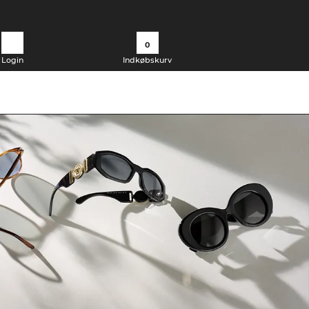
0
Login
Indkøbskurv