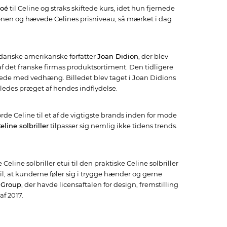
loé
til Celine og straks skiftede kurs, idet hun fjernede
ionen og hævede Celines prisniveau, så mærket i dag
dariske amerikanske forfatter
Joan Didion
, der blev
af det franske firmas produktsortiment. Den tidligere
skæde med vedhæng. Billedet blev taget i Joan Didions
edes præget af hendes indflydelse.
 Celine til et af de vigtigste brands inden for mode
eline solbriller
tilpasser sig nemlig ikke tidens trends.
eline solbriller etui til den praktiske Celine solbriller
l, at kunderne føler sig i trygge hænder og gerne
o Group
, der havde licensaftalen for design, fremstilling
f 2017.