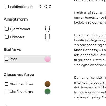
kvinder. Især de el
Fuldindfattede
I midten af 60erne 
tasker, handsker og 
Ansigtsform
bydelen St. Germain 
Hjerteformet
Da mærket begyndte
Firkantet
familieforetagende, 
virksomheden, og en
Stelfarve
Moët Hennessy – Lo
rettighederne til ov
Rosa
til gruppen. Dette bl
sine egne kreationer 
Glassenes farve
Den amerikanske mod
mærket hjulpet til n
Glasfarve Brun
det dengang svæk
Glasfarve Grøn
franskmændene opleve
stejle opstigning. E