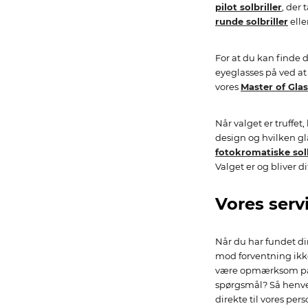
pilot solbriller
, der 
runde solbriller
elle
For at du kan finde 
eyeglasses på ved at
vores
Master of Gla
Når valget er truffet
design og hvilken gl
fotokromatiske solb
Valget er og bliver di
Vores serv
Når du har fundet d
mod forventning ikke
være opmærksom på
spørgsmål? Så henven
direkte til vores per