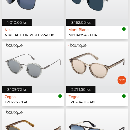
1.010,66 kr.
3.162,05 kr.
Nike
Mont Blanc
NIKE ACE DRIVER EV24008 - 010
MB0417SA - 004
3.109,72 kr.
2.571,50 kr.
Zegna
Zegna
EZ0276 - 93A
EZ0284-H - 48E