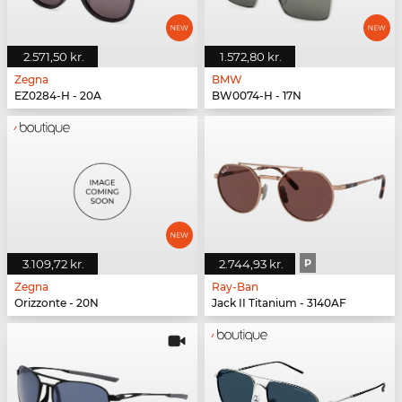
2.571,50 kr.
1.572,80 kr.
Zegna
BMW
EZ0284-H - 20A
BW0074-H - 17N
3.109,72 kr.
2.744,93 kr.
P
Zegna
Ray-Ban
Orizzonte - 20N
Jack II Titanium - 3140AF