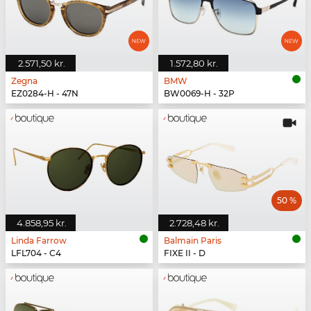
2.571,50 kr.
1.572,80 kr.
Zegna
BMW
EZ0284-H - 47N
BW0069-H - 32P
50 %
4.858,95 kr.
2.728,48 kr.
Linda Farrow
Balmain Paris
LFL704 - C4
FIXE II - D