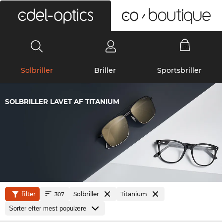
0
Solbriller
Briller
Sportsbriller
SOLBRILLER LAVET AF TITANIUM
filter
Solbriller
Titanium
307