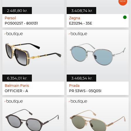
2.481,80 kr.
3.408,74 kr.
Persol
Zegna
PO5002ST - 800131
EZ0294 - 35E
6.354,01 kr.
3.468,54 kr.
Balmain Paris
Prada
OFFICIER - A
PR 53WS - 05Q05I