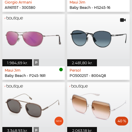
Giorgio Armani
Maui Jim
AR6115T - 300380
Baby Beach - HS245-16
1.984,69 kr.
P
2.481,80 kr.
Maui Jim
Persol
Baby Beach - P245-16R
PO5002ST - 8004Q8
40 %
3.348,93 kr.
P
2.063,18 kr.