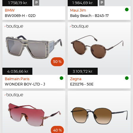
1.758,19 kr.
P
1.984,69 kr.
P
BMW
Maui Jim
BW0069-H - 02D
Baby Beach - B245-17
50 %
4.036,66 kr.
3.109,72 kr.
Balmain Paris
Zegna
WONDER BOY-LTD - J
EZ0276 - 50E
40 %