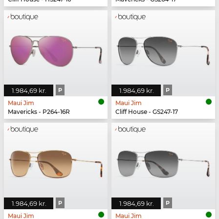
1.984,69 kr.
P
1.984,69 kr.
P
Maui Jim
Maui Jim
Mavericks - P264-16R
Cliff House - GS247-17
1.984,69 kr.
P
1.984,69 kr.
P
Maui Jim
Maui Jim