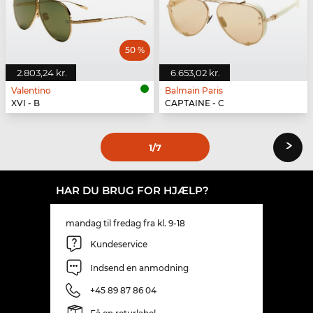
50 %
2.803,24 kr.
6.653,02 kr.
Valentino
Balmain Paris
XVI - B
CAPTAINE - C
›
1
/7
HAR DU BRUG FOR HJÆLP?
mandag til fredag fra kl. 9-18
Kundeservice
Indsend en anmodning
+45 89 87 86 04