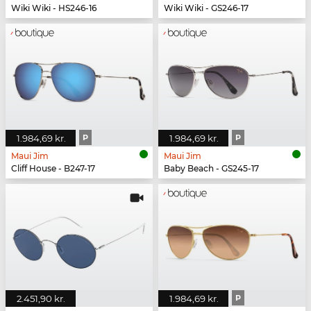
Wiki Wiki - HS246-16
Wiki Wiki - GS246-17
1.984,69 kr.
P
1.984,69 kr.
P
Maui Jim
Maui Jim
Cliff House - B247-17
Baby Beach - GS245-17
2.451,90 kr.
1.984,69 kr.
P