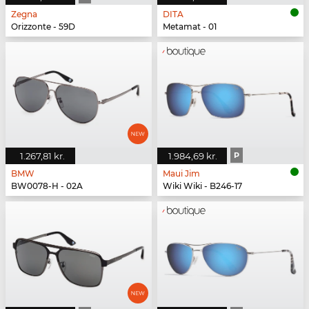
Zegna
DITA
Orizzonte - 59D
Metamat - 01
1.267,81 kr.
1.984,69 kr.
P
BMW
Maui Jim
BW0078-H - 02A
Wiki Wiki - B246-17