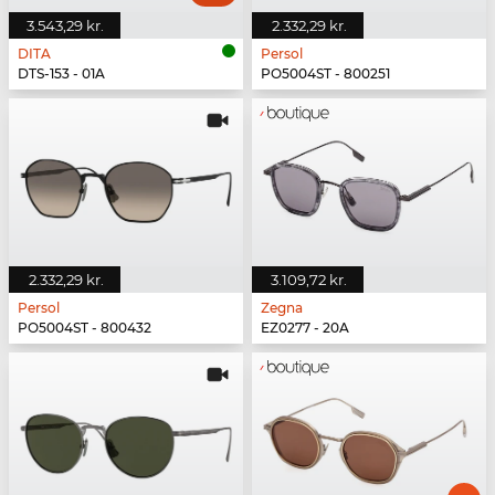
3.543,29 kr.
2.332,29 kr.
DITA
Persol
DTS-153 - 01A
PO5004ST - 800251
2.332,29 kr.
3.109,72 kr.
Persol
Zegna
PO5004ST - 800432
EZ0277 - 20A