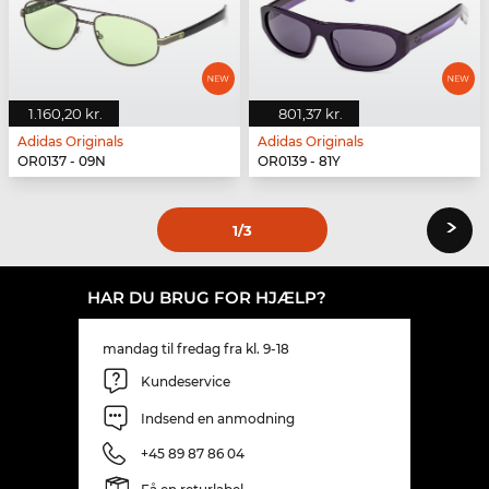
1.160,20 kr.
801,37 kr.
Adidas Originals
Adidas Originals
OR0137 - 09N
OR0139 - 81Y
›
1
/3
HAR DU BRUG FOR HJÆLP?
mandag til fredag fra kl. 9-18
Kundeservice
Indsend en anmodning
+45 89 87 86 04