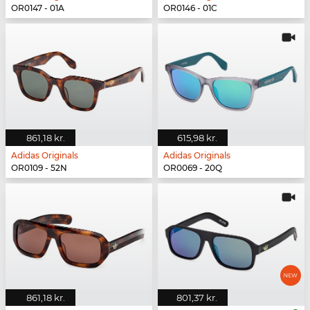
OR0147 - 01A
OR0146 - 01C
861,18 kr.
615,98 kr.
Adidas Originals
Adidas Originals
OR0109 - 52N
OR0069 - 20Q
861,18 kr.
801,37 kr.