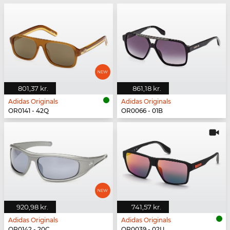
801,37 kr.
861,18 kr.
Adidas Originals
Adidas Originals
OR0141 - 42Q
OR0066 - 01B
920,98 kr.
741,57 kr.
Adidas Originals
Adidas Originals
OR0142 - 20C
OR0039 - 02U